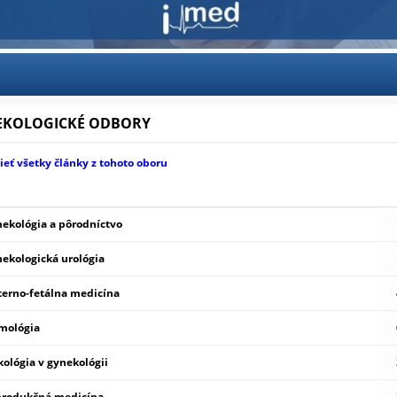
EKOLOGICKÉ ODBORY
ieť všetky články z tohoto oboru
ekológia a pôrodníctvo
ekologická urológia
erno-fetálna medicína
mológia
ológia v gynekológii
rodukčná medicína