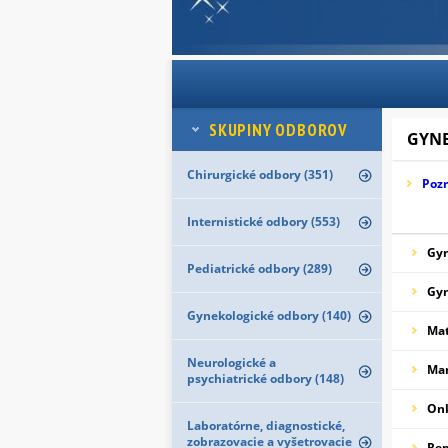
SKUPINY ODBOROV
GYN
Chirurgické odbory (351)
Pozr
Internistické odbory (553)
Gyn
Pediatrické odbory (289)
Gyn
Gynekologické odbory (140)
Mat
Neurologické a
Ma
psychiatrické odbory (148)
Onk
Laboratórne, diagnostické,
zobrazovacie a vyšetrovacie
Rep