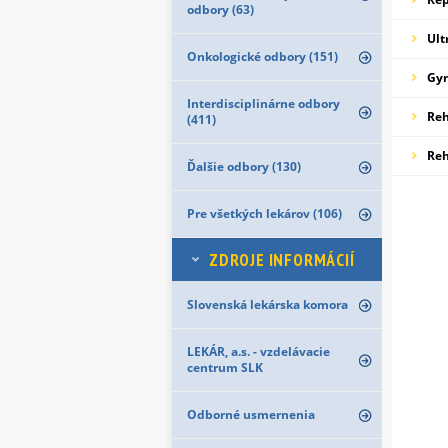
odbory (63)
Ult
Onkologické odbory (151)
Gyn
Interdisciplinárne odbory
Reh
(411)
Reh
Ďalšie odbory (130)
Pre všetkých lekárov (106)
ZDROJE INFORMÁCIÍ
Slovenská lekárska komora
LEKÁR, a.s. - vzdelávacie
centrum SLK
Odborné usmernenia