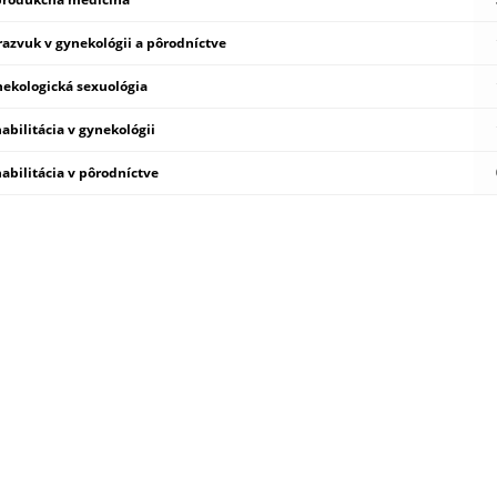
razvuk v gynekológii a pôrodníctve
ekologická sexuológia
abilitácia v gynekológii
abilitácia v pôrodníctve