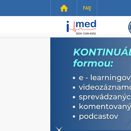
Skočiť na hlavný obsah
FAQ
i-
med.sk