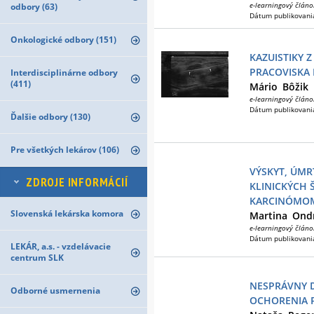
e-learningový článo
odbory (63)
Dátum publikovani
Onkologické odbory (151)
KAZUISTIKY
PRACOVISKA 
Interdisciplinárne odbory
(411)
Mário
Bôžik
e-learningový článo
Dátum publikovani
Ďalšie odbory (130)
Pre všetkých lekárov (106)
VÝSKYT, ÚMR
ZDROJE INFORMÁCIÍ
KLINICKÝCH Š
KARCINÓMOM
Slovenská lekárska komora
Martina
Ond
e-learningový článo
Dátum publikovani
LEKÁR, a.s. - vzdelávacie
centrum SLK
NESPRÁVNY 
Odborné usmernenia
OCHORENIA P