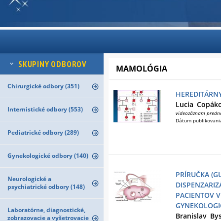
SKUPINY ODBOROV
MAMOLÓGIA
Chirurgické odbory (351)
HEREDITÁRNY
Lucia
Copák
Internistické odbory (553)
videozáznam predn
Dátum publikovani
Pediatrické odbory (289)
Gynekologické odbory (140)
PRÍRUČKA (GU
Neurologické a
DISPENZARI
psychiatrické odbory (148)
PACIENTOV VE
GYNEKOLOGI
Laboratórne, diagnostické,
Branislav
Bys
zobrazovacie a vyšetrovacie