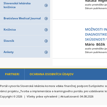
Nataša
Rege
Slovenská lekárska
audio prednáška (p
knižnica
Dátum publikovani
Bratislava Medical Journal
MOŽNOSTI I
Knižnica
DIAGNOSTIKE
SKÚSENOSTI 
Slovník
Mário
Bôžik
audio prednáška (p
Ankety
Dátum publikovani
PARTNERI
OCHRANA OSOBNÝCH ÚDAJOV
Portál vytvorila Slovenská lekárska komora vďaka finančnej podpore Európskeho so
rámci projektu „Tvorba a implementácia e-learningového portálu pre vzdelávanie le
Copyright © 2026 | Všetky práva vyhradené | Aktualizované: 04.08.2026