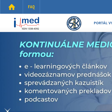
Skočiť na hlavný obsah
FAQ
i-
med.sk
PORTÁL V