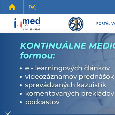
Skočiť na hlavný obsah
FAQ
i-
med.sk
PORTÁL V