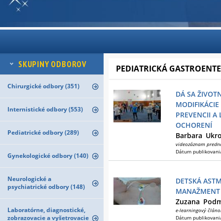
SKUPINY ODBOROV
PEDIATRICKÁ GASTROENTE
Chirurgické odbory (351)
DÁ SA ŽIVOTN
MODIFIKÁCIE
Internistické odbory (553)
PREVENCII A
OCHORENÍ
Pediatrické odbory (289)
Barbara
Ukr
videozáznam predn
Dátum publikovani
Gynekologické odbory (140)
Neurologické a
DETSKÁ ASTM
psychiatrické odbory (148)
MANAŽMENT 
Zuzana
Podm
Laboratórne, diagnostické,
e-learningový článo
zobrazovacie a vyšetrovacie
Dátum publikovani