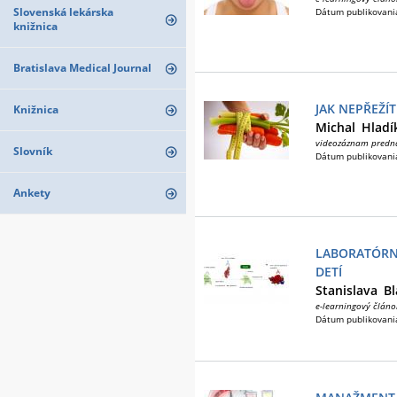
Slovenská lekárska
Dátum publikovani
knižnica
Bratislava Medical Journal
JAK NEPŘEŽÍT
Knižnica
Michal
Hladí
videozáznam predn
Slovník
Dátum publikovani
Ankety
LABORATÓRNA
DETÍ
Stanislava
Bl
e-learningový článo
Dátum publikovani