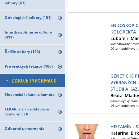
odbory (63)
Onkologické odbory (151)
ENDOSKOPIC
KOLOREKTA
Interdisciplinárne odbory
(411)
Ľubomír
Mar
komentovaný prekl
Dátum publikovani
Ďalšie odbory (130)
Pre všetkých lekárov (106)
GENETICKÉ P
ZDROJE INFORMÁCIÍ
VYBRANÝCH L
ŠTÚDIÍ A KAZ
Slovenská lekárska komora
Beata
Mlados
e-learningový článo
Dátum publikovani
LEKÁR, a.s. - vzdelávacie
centrum SLK
HISTAMÍN - 
Odborné usmernenia
Katarína
Bir
e-learningový článo