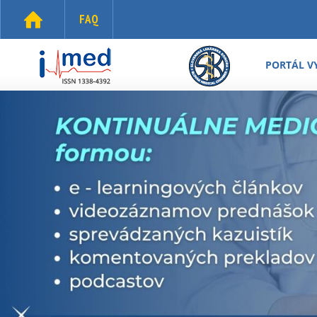
Skočiť na hlavný obsah
FAQ
i-
med.sk
PORTÁL V