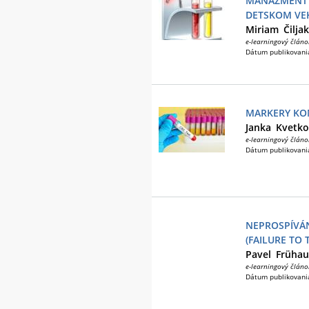
MANAŽMENT D
DETSKOM VEK
Miriam
Čilja
e-learningový článo
Dátum publikovani
MARKERY KO
Janka
Kvetko
e-learningový článo
Dátum publikovani
NEPROSPÍVÁN
(FAILURE TO 
Pavel
Frühau
e-learningový článo
Dátum publikovani