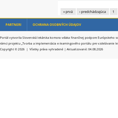
« prvá
‹ predchádzajúca
1
Stránky
PARTNERI
OCHRANA OSOBNÝCH ÚDAJOV
Portál vytvorila Slovenská lekárska komora vďaka finančnej podpore Európskeho so
rámci projektu „Tvorba a implementácia e-learningového portálu pre vzdelávanie le
Copyright © 2026 | Všetky práva vyhradené | Aktualizované: 04.08.2026