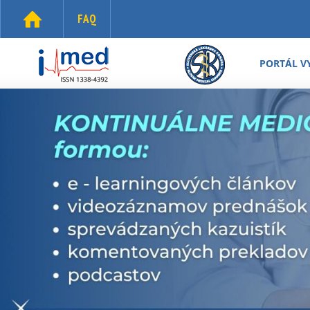
Skočiť na hlavný obsah
FAQ
i-
med.sk
PORTÁL V