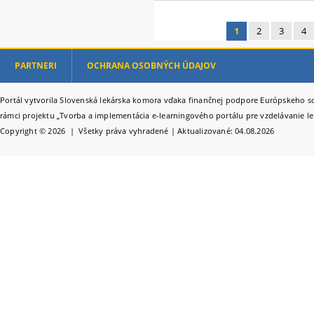
1
2
3
4
Stránky
PARTNERI
OCHRANA OSOBNÝCH ÚDAJOV
Portál vytvorila Slovenská lekárska komora vďaka finančnej podpore Európskeho so
rámci projektu „Tvorba a implementácia e-learningového portálu pre vzdelávanie le
Copyright © 2026 | Všetky práva vyhradené | Aktualizované: 04.08.2026