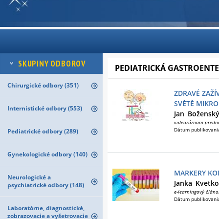
SKUPINY ODBOROV
PEDIATRICKÁ GASTROENTE
Chirurgické odbory (351)
ZDRAVÉ ZAŽÍ
SVĚTĚ MIKR
Internistické odbory (553)
Jan
Božensk
videozáznam predn
Dátum publikovani
Pediatrické odbory (289)
Gynekologické odbory (140)
MARKERY KO
Neurologické a
Janka
Kvetko
psychiatrické odbory (148)
e-learningový článo
Dátum publikovani
Laboratórne, diagnostické,
zobrazovacie a vyšetrovacie