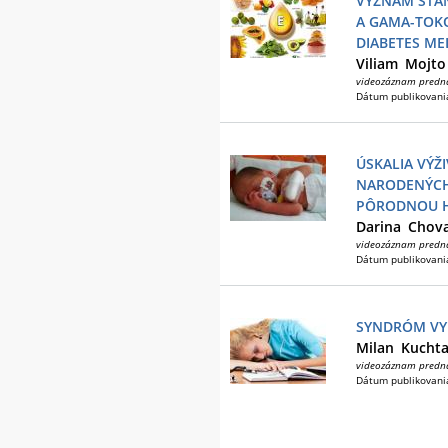
VÝZNAM STA
A GAMA-TOKO
DIABETES MEL
Viliam
Mojto
videozáznam predn
Dátum publikovani
ÚSKALIA VÝŽ
NARODENÝCH 
PÔRODNOU 
Darina
Chov
videozáznam predn
Dátum publikovani
SYNDRÓM VYH
Milan
Kucht
videozáznam predn
Dátum publikovani