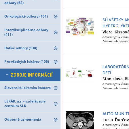
odbory (63)
Onkologické odbory (151)
SÚ VŠETKY A
HYPERGLYKÉ
Interdisciplinárne odbory
Viera
Kissov
(411)
e-learningový článo
Dátum publikovani
Ďalšie odbory (130)
Pre všetkých lekárov (106)
LABORATÓRNA
DETÍ
ZDROJE INFORMÁCIÍ
Stanislava
Bl
e-learningový článo
Slovenská lekárska komora
Dátum publikovani
LEKÁR, a.s. - vzdelávacie
centrum SLK
AUTOIMUNIT
Odborné usmernenia
Lucia
Ďurčov
e-learningový článo