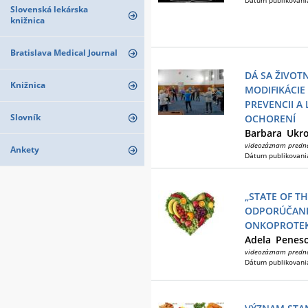
Dátum publikovani
Slovenská lekárska
knižnica
Bratislava Medical Journal
DÁ SA ŽIVOTN
Knižnica
MODIFIKÁCIE
PREVENCII A
Slovník
OCHORENÍ
Barbara
Ukr
videozáznam predn
Ankety
Dátum publikovani
„STATE OF TH
ODPORÚČANI
ONKOPROTEK
Adela
Penes
videozáznam predn
Dátum publikovani