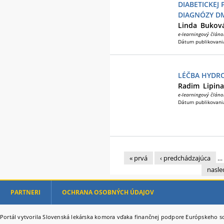
DIABETICKEJ
DIAGNÓZY DM
Linda
Bukov
e-learningový článo
Dátum publikovani
LÉČBA HYDR
Radim
Lipina
e-learningový článo
Dátum publikovani
« prvá
‹ predchádzajúca
…
Stránky
nasle
PARTNERI
OCHRANA OSOBNÝCH ÚDAJOV
Portál vytvorila Slovenská lekárska komora vďaka finančnej podpore Európskeho so