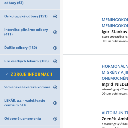
odbory (63)
Onkologické odbory (151)
MENINGOKOK
MENINGOKOK
Interdisciplinárne odbory
Igor
Stankov
(411)
audio prednáška (p
Dátum publikovani
Ďalšie odbory (130)
Pre všetkých lekárov (106)
HORMONÁLNÍ
MIGRÉNY A J
ZDROJE INFORMÁCIÍ
ONEMOCNĚN
Ingrid
NIEDE
Slovenská lekárska komora
e-learningový článo
Dátum publikovani
LEKÁR, a.s. - vzdelávacie
centrum SLK
AUTOIMUNIT
Odborné usmernenia
Zdeněk
Ambl
e-learningový článo