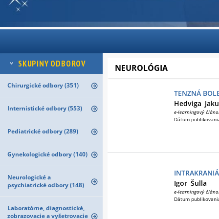
SKUPINY ODBOROV
NEUROLÓGIA
Chirurgické odbory (351)
TENZNÁ BOL
Hedviga
Jak
Internistické odbory (553)
e-learningový článo
Dátum publikovani
Pediatrické odbory (289)
Gynekologické odbory (140)
INTRAKRANI
Neurologické a
Igor
Šulla
psychiatrické odbory (148)
e-learningový článo
Dátum publikovani
Laboratórne, diagnostické,
zobrazovacie a vyšetrovacie