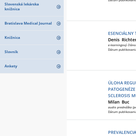
Dátum publikovani
Slovenská lekárska
knižnica
Bratislava Medical Journal
ESENCIÁLNY 
Knižnica
Denis
Richte
e-learningový článo
Dátum publikovani
Slovník
Ankety
ÚLOHA REGU
PATOGENÉZE 
SCLEROSIS M
Milan
Buc
audio prednáška (p
Dátum publikovani
PREVALENCIA