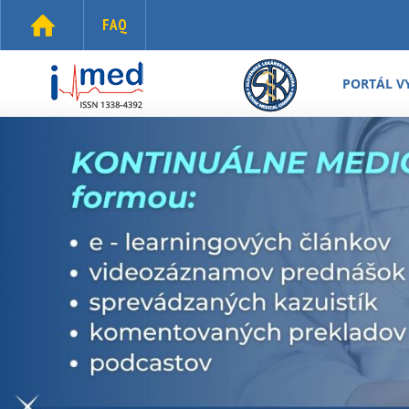
Skočiť na hlavný obsah
FAQ
i-
med.sk
PORTÁL V