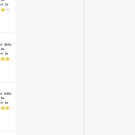
né
2x
né
363x
:
0x
né
3x
né
630x
:
0x
né
6x