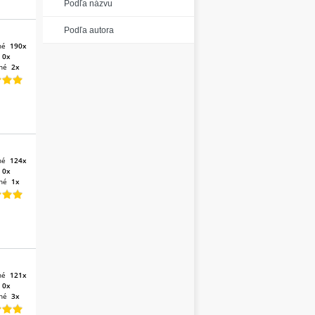
Podľa názvu
Podľa autora
né
190x
:
0x
né
2x
né
124x
:
0x
né
1x
né
121x
:
0x
né
3x