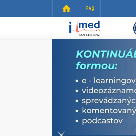
Skočiť na hlavný obsah
FAQ
i-
med.sk