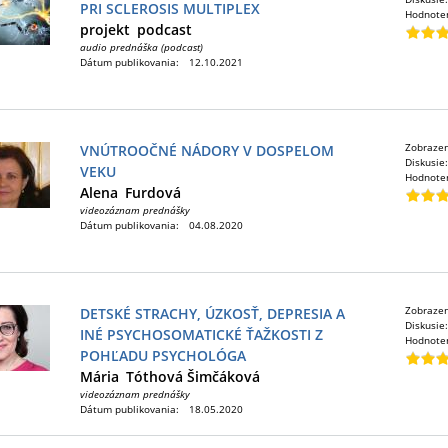
PRI SCLEROSIS MULTIPLEX
Hodnote
projekt
podcast
audio prednáška (podcast)
Dátum publikovania:
12.10.2021
Zobraze
VNÚTROOČNÉ NÁDORY V DOSPELOM
Diskusie
VEKU
Hodnote
Alena
Furdová
videozáznam prednášky
Dátum publikovania:
04.08.2020
Zobraze
DETSKÉ STRACHY, ÚZKOSŤ, DEPRESIA A
Diskusie
INÉ PSYCHOSOMATICKÉ ŤAŽKOSTI Z
Hodnote
POHĽADU PSYCHOLÓGA
Mária
Tóthová Šimčáková
videozáznam prednášky
Dátum publikovania:
18.05.2020