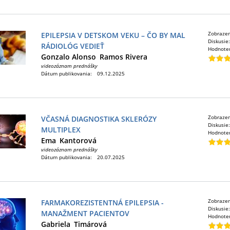
Zobraze
EPILEPSIA V DETSKOM VEKU – ČO BY MAL
Diskusie
RÁDIOLÓG VEDIEŤ
Hodnote
Gonzalo Alonso
Ramos Rivera
videozáznam prednášky
Dátum publikovania:
09.12.2025
Zobraze
VČASNÁ DIAGNOSTIKA SKLERÓZY
Diskusie
MULTIPLEX
Hodnote
Ema
Kantorová
videozáznam prednášky
Dátum publikovania:
20.07.2025
Zobraze
FARMAKOREZISTENTNÁ EPILEPSIA -
Diskusie
MANAŽMENT PACIENTOV
Hodnote
Gabriela
Timárová