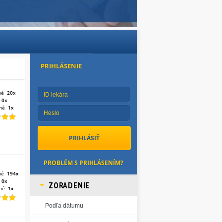
PRIHLÁSENIE
né
20x
:
0x
né
1x
PROBLÉM S PRIHLÁSENÍM?
né
194x
:
0x
ZORADENIE
né
1x
Podľa dátumu