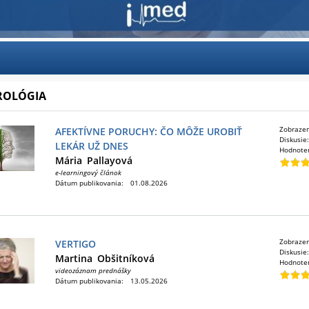
ROLÓGIA
Zobraze
AFEKTÍVNE PORUCHY: ČO MÔŽE UROBIŤ
Diskusie
LEKÁR UŽ DNES
Hodnote
Mária
Pallayová
e-learningový článok
Dátum publikovania:
01.08.2026
Zobraze
VERTIGO
Diskusie
Martina
Obšitníková
Hodnote
videozáznam prednášky
Dátum publikovania:
13.05.2026