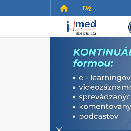
Skočiť na hlavný obsah
FAQ
i-
med.sk