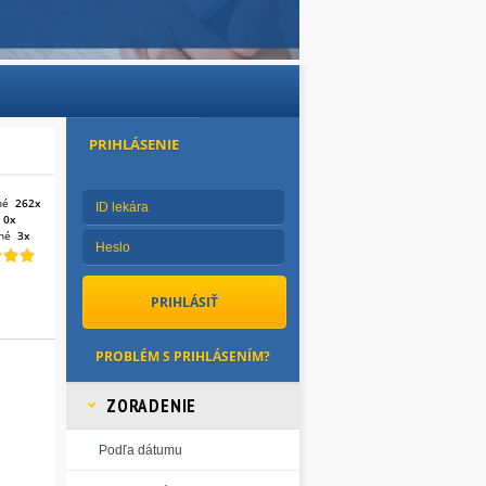
PRIHLÁSENIE
né
262x
:
0x
né
3x
PROBLÉM S PRIHLÁSENÍM?
ZORADENIE
Podľa dátumu