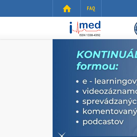
Skočiť na hlavný obsah
FAQ
i-
med.sk