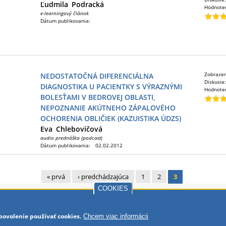
Ľudmila
Podracká
Hodnote
e-learningový článok
Dátum publikovania:
Zobraze
NEDOSTATOČNÁ DIFERENCIÁLNA
Diskusie
DIAGNOSTIKA U PACIENTKY S VÝRAZNÝMI
Hodnote
BOLESŤAMI V BEDROVEJ OBLASTI,
NEPOZNANIE AKÚTNEHO ZÁPALOVÉHO
OCHORENIA OBLIČIEK (KAZUISTIKA ÚDZS)
Eva
Chlebovičová
audio prednáška (podcast)
Dátum publikovania:
02.02.2012
« prvá
‹ predchádzajúca
1
2
3
ky
COOKIES
AJOV
povolenie používať cookies.
Chcem viac informácii