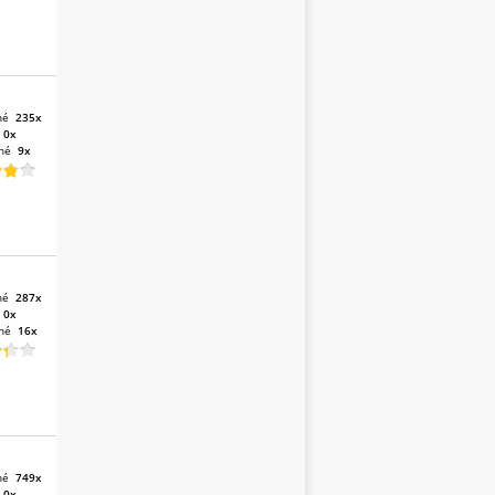
né
235x
:
0x
né
9x
né
287x
:
0x
né
16x
né
749x
:
0x