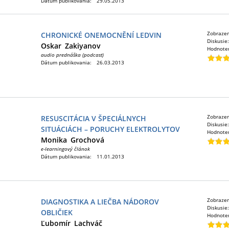
Dátum publikovania:
29.05.2013
Zobraze
CHRONICKÉ ONEMOCNĚNÍ LEDVIN
Diskusie
Oskar
Zakiyanov
Hodnote
audio prednáška (podcast)
Dátum publikovania:
26.03.2013
Zobraze
RESUSCITÁCIA V ŠPECIÁLNYCH
Diskusie
SITUÁCIÁCH – PORUCHY ELEKTROLYTOV
Hodnote
Monika
Grochová
e-learningový článok
Dátum publikovania:
11.01.2013
Zobraze
DIAGNOSTIKA A LIEČBA NÁDOROV
Diskusie
OBLIČIEK
Hodnote
Ľubomír
Lachváč