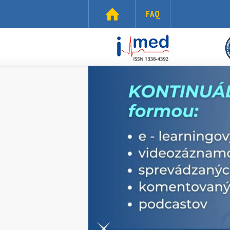
Skočiť na hlavný obsah
FAQ
i-
med.sk