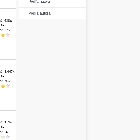
Podľa názvu
Podľa autora
né
438x
:
0x
né
14x
né
1,447x
:
0x
né
46x
né
212x
:
0x
né
3x