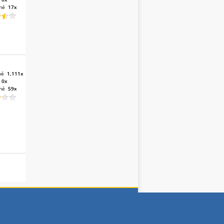
né
17x
né
1,111x
:
0x
né
59x