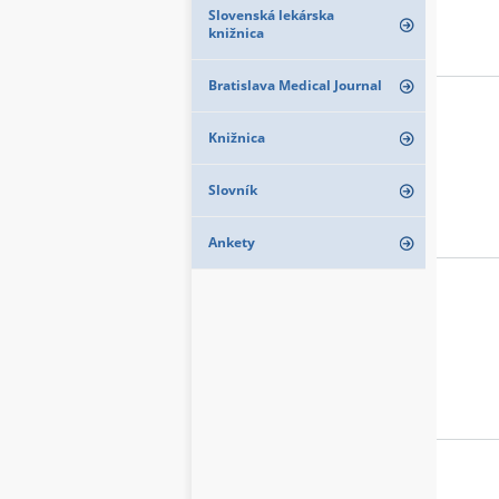
Slovenská lekárska
knižnica
Bratislava Medical Journal
Knižnica
Slovník
Ankety