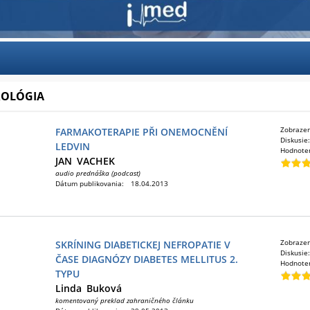
ROLÓGIA
Zobraze
FARMAKOTERAPIE PŘI ONEMOCNĚNÍ
Diskusie
LEDVIN
Hodnote
JAN
VACHEK
audio prednáška (podcast)
Dátum publikovania:
18.04.2013
Zobraze
SKRÍNING DIABETICKEJ NEFROPATIE V
Diskusie
ČASE DIAGNÓZY DIABETES MELLITUS 2.
Hodnote
TYPU
Linda
Buková
komentovaný preklad zahraničného článku