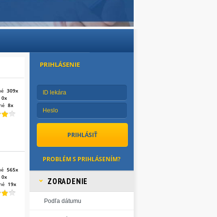
PRIHLÁSENIE
né
309x
:
0x
né
8x
PROBLÉM S PRIHLÁSENÍM?
né
565x
:
0x
ZORADENIE
né
19x
Podľa dátumu