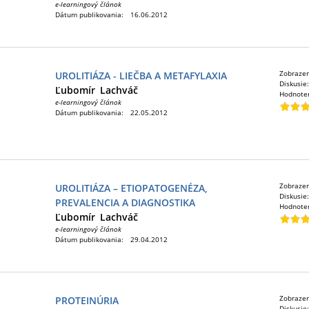
e-learningový článok
Dátum publikovania:
16.06.2012
Zobraze
UROLITIÁZA - LIEČBA A METAFYLAXIA
Diskusie
Ľubomír
Lachváč
Hodnote
e-learningový článok
Dátum publikovania:
22.05.2012
Zobraze
UROLITIÁZA – ETIOPATOGENÉZA,
Diskusie
PREVALENCIA A DIAGNOSTIKA
Hodnote
Ľubomír
Lachváč
e-learningový článok
Dátum publikovania:
29.04.2012
Zobraze
PROTEINÚRIA
Diskusie