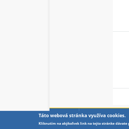
Strán
Táto webová stránka využíva cookies.
PARTNERI
OCHRANA OSOBNÝCH ÚD
Kliknutím na akýkoľvek link na tejto stránke dávate 