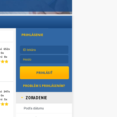
PRIHLÁSENIE
né
652x
:
0x
né
8x
PROBLÉM S PRIHLÁSENÍM?
né
347x
:
0x
ZORADENIE
né
5x
Podľa dátumu