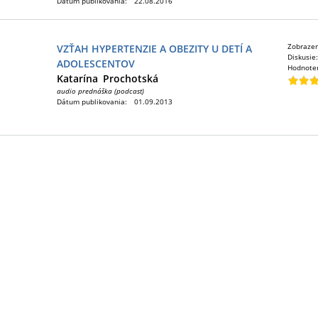
Dátum publikovania:
22.08.2016
Zobraze
VZŤAH HYPERTENZIE A OBEZITY U DETÍ A
Diskusie
ADOLESCENTOV
Hodnote
Katarína
Prochotská
audio prednáška (podcast)
Dátum publikovania:
01.09.2013