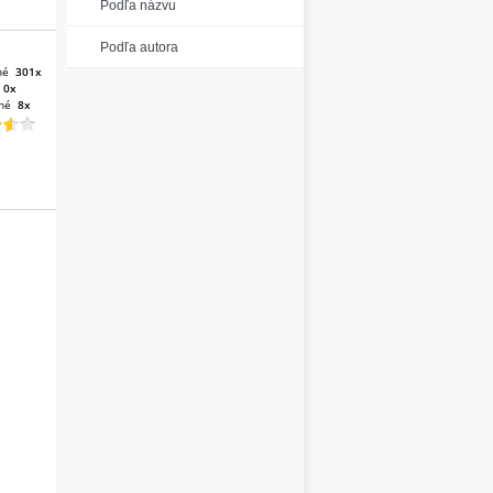
Podľa názvu
Podľa autora
né
301x
:
0x
né
8x