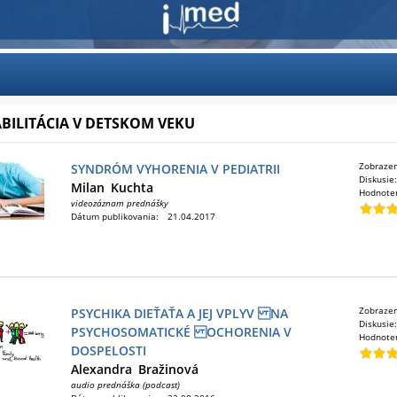
BILITÁCIA V DETSKOM VEKU
Zobraze
SYNDRÓM VYHORENIA V PEDIATRII
Diskusie
Milan
Kuchta
Hodnote
videozáznam prednášky
Dátum publikovania:
21.04.2017
Zobraze
PSYCHIKA DIEŤAŤA A JEJ VPLYV NA
Diskusie
PSYCHOSOMATICKÉ OCHORENIA V
Hodnote
DOSPELOSTI
Alexandra
Bražinová
audio prednáška (podcast)