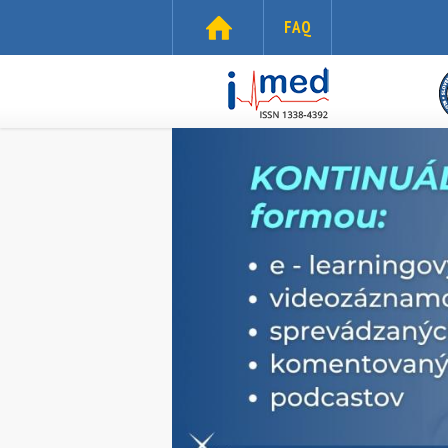
Skočiť na hlavný obsah
FAQ
i-
med.sk