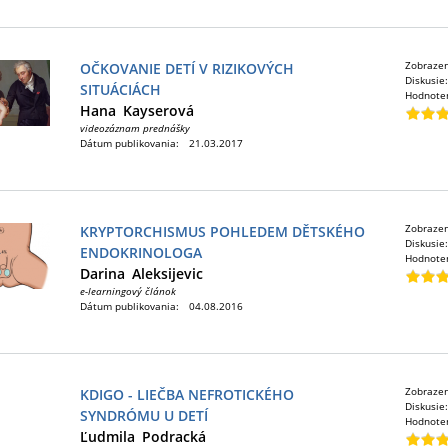
Zobraze
OČKOVANIE DETÍ V RIZIKOVÝCH
Diskusie
SITUÁCIÁCH
Hodnote
Hana
Kayserová
videozáznam prednášky
Dátum publikovania:
21.03.2017
Zobraze
KRYPTORCHISMUS POHLEDEM DĚTSKÉHO
Diskusie
ENDOKRINOLOGA
Hodnote
Darina
Aleksijevic
e-learningový článok
Dátum publikovania:
04.08.2016
Zobraze
KDIGO - LIEČBA NEFROTICKÉHO
Diskusie
SYNDRÓMU U DETÍ
Hodnote
Ľudmila
Podracká