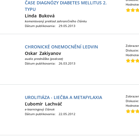
ČASE DIAGNÓZY DIABETES MELLITUS 2.
Hodnote
TYPU
Linda
Buková
komentovaný preklad zahraničného článku
Dátum publikovania:
29.05.2013
Zobraze
CHRONICKÉ ONEMOCNĚNÍ LEDVIN
Diskusie
Oskar
Zakiyanov
Hodnote
audio prednáška (podcast)
Dátum publikovania:
26.03.2013
Zobraze
UROLITIÁZA - LIEČBA A METAFYLAXIA
Diskusie
Ľubomír
Lachváč
Hodnote
e-learningový článok
Dátum publikovania:
22.05.2012