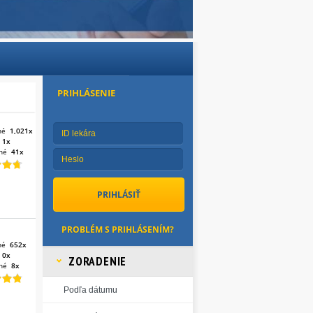
PRIHLÁSENIE
né
1,021x
:
1x
né
41x
PROBLÉM S PRIHLÁSENÍM?
né
652x
:
0x
ZORADENIE
né
8x
Podľa dátumu