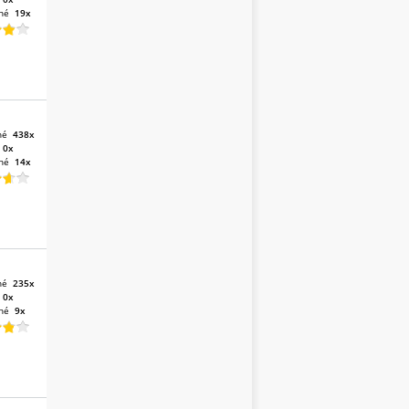
né
19x
né
438x
:
0x
né
14x
né
235x
:
0x
né
9x