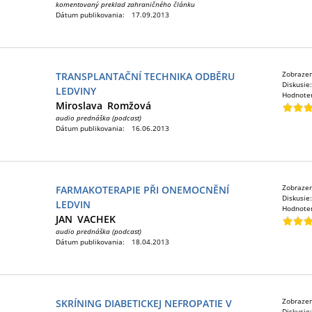
komentovaný preklad zahraničného článku
Dátum publikovania:
17.09.2013
Zobraze
TRANSPLANTAČNÍ TECHNIKA ODBĚRU
Diskusie
LEDVINY
Hodnote
Miroslava
Romžová
audio prednáška (podcast)
Dátum publikovania:
16.06.2013
Zobraze
FARMAKOTERAPIE PŘI ONEMOCNĚNÍ
Diskusie
LEDVIN
Hodnote
JAN
VACHEK
audio prednáška (podcast)
Dátum publikovania:
18.04.2013
Zobraze
SKRÍNING DIABETICKEJ NEFROPATIE V
Diskusie