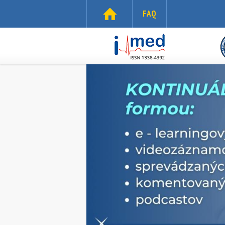
Skočiť na hlavný obsah
FAQ
i-
med.sk