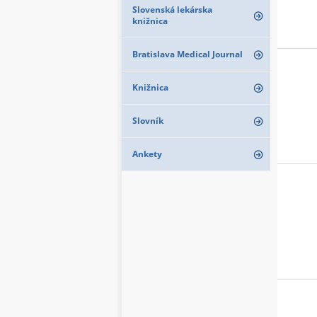
Slovenská lekárska
knižnica
Bratislava Medical Journal
Knižnica
Slovník
Ankety