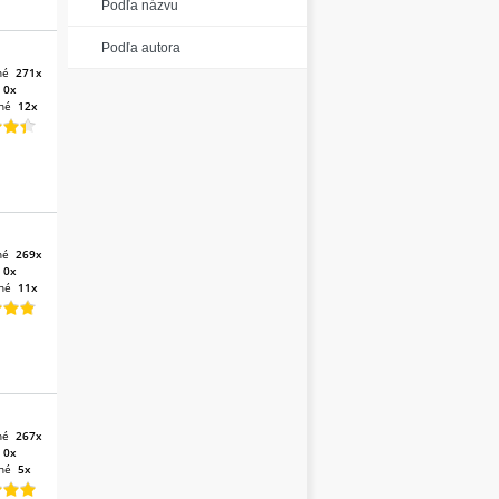
Podľa názvu
Podľa autora
né
271x
:
0x
né
12x
né
269x
:
0x
né
11x
né
267x
:
0x
né
5x