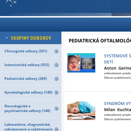
SKUPINY ODBOROV
PEDIATRICKÁ OFTALMOLÓ
Chirurgické odbory (351)
SYSTÉMOVÉ S
DETÍ
Internistické odbory (553)
Anton
Gerin
videozáznam predn
Dátum publikovani
Pediatrické odbory (289)
Gynekologické odbory (140)
SYNDRÓM VYH
Neurologické a
Milan
Kucht
psychiatrické odbory (148)
videozáznam predn
Dátum publikovani
Laboratórne, diagnostické,
zobrazovacie a vyšetrovacie