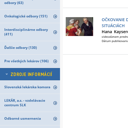
odbory (63)
Onkologické odbory (151)
OČKOVANIE D
SITUÁCIÁCH
Interdisciplinárne odbory
Hana
Kayser
(411)
videozáznam predn
Dátum publikovani
Ďalšie odbory (130)
Pre všetkých lekárov (106)
ZDROJE INFORMÁCIÍ
Slovenská lekárska komora
LEKÁR, a.s. - vzdelávacie
centrum SLK
Odborné usmernenia