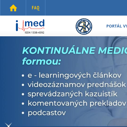
Skočiť na hlavný obsah
FAQ
i-
med.sk
PORTÁL V