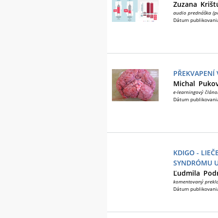
Zuzana
Krišt
audio prednáška (p
Dátum publikovani
PŘEKVAPENÍ 
Michal
Puko
e-learningový článo
Dátum publikovani
KDIGO - LIE
SYNDRÓMU U
Ľudmila
Pod
komentovaný prekl
Dátum publikovani