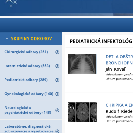
SKUPINY ODBOROV
PEDIATRICKÁ INFEKTOLÓG
Chirurgické odbory (351)
DETI A OBŠT
BRONCHOPNE
Internistické odbory (553)
Ján
Kovaľ
videozáznam predn
Dátum publikovani
Pediatrické odbory (289)
Gynekologické odbory (140)
CHRÍPKA A E
Neurologické a
Rudolf
Riede
psychiatrické odbory (148)
videozáznam predn
Dátum publikovani
Laboratórne, diagnostické,
zobrazovacie a vyšetrovacie