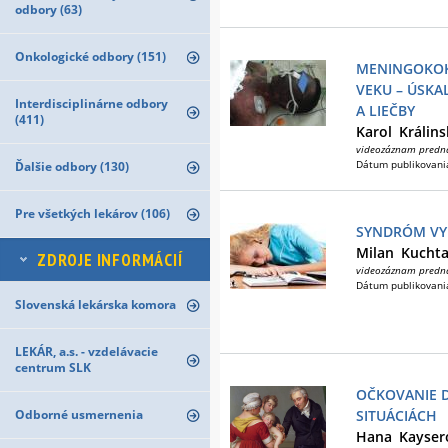
odbory (63)
Onkologické odbory (151)
MENINGOKOK
VEKU – ÚSKA
Interdisciplinárne odbory
A LIEČBY
(411)
Karol
Králins
videozáznam predn
Dátum publikovani
Ďalšie odbory (130)
Pre všetkých lekárov (106)
SYNDRÓM VYH
Milan
Kucht
ZDROJE INFORMÁCIÍ
videozáznam predn
Dátum publikovani
Slovenská lekárska komora
LEKÁR, a.s. - vzdelávacie
centrum SLK
OČKOVANIE D
Odborné usmernenia
SITUÁCIÁCH
Hana
Kayser