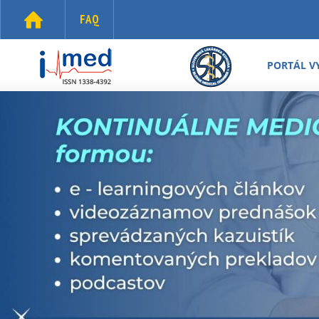
Skočiť na hlavný obsah
FAQ
i-
med.sk
PORTÁL V