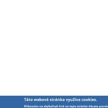
Táto webová stránka využíva cookies.
Kliknutím na akýkoľvek link na tejto stránke dávate povol