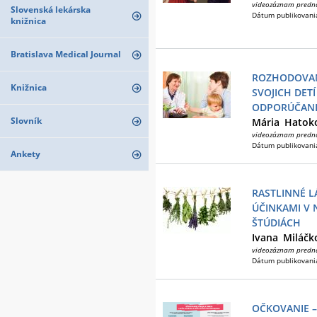
videozáznam predn
Slovenská lekárska
Dátum publikovani
knižnica
Bratislava Medical Journal
ROZHODOVAN
Knižnica
SVOJICH DETÍ
ODPORÚČANI
Slovník
Mária
Hatok
videozáznam predn
Dátum publikovani
Ankety
RASTLINNÉ L
ÚČINKAMI V 
ŠTÚDIÁCH
Ivana
Miláčk
videozáznam predn
Dátum publikovani
OČKOVANIE 