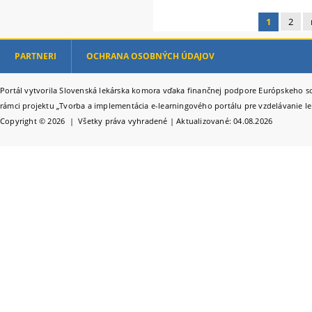
1
2
Stránky
PARTNERI
OCHRANA OSOBNÝCH ÚDAJOV
Portál vytvorila Slovenská lekárska komora vďaka finančnej podpore Európskeho so
rámci projektu „Tvorba a implementácia e-learningového portálu pre vzdelávanie le
Copyright © 2026 | Všetky práva vyhradené | Aktualizované: 04.08.2026