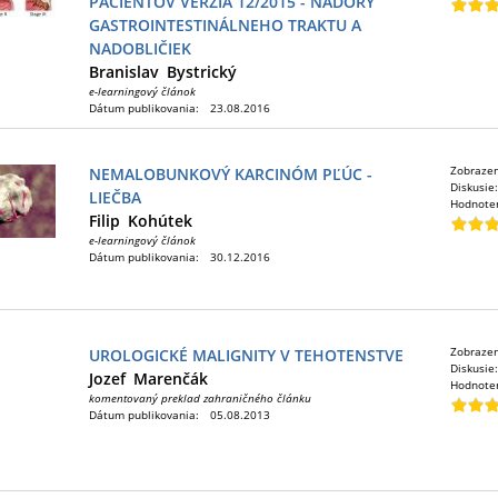
PACIENTOV VERZIA 12/2015 - NÁDORY
GASTROINTESTINÁLNEHO TRAKTU A
NADOBLIČIEK
Branislav
Bystrický
e-learningový článok
Dátum publikovania:
23.08.2016
Zobraze
NEMALOBUNKOVÝ KARCINÓM PĽÚC -
Diskusie
LIEČBA
Hodnote
Filip
Kohútek
e-learningový článok
Dátum publikovania:
30.12.2016
Zobraze
UROLOGICKÉ MALIGNITY V TEHOTENSTVE
Diskusie
Jozef
Marenčák
Hodnote
komentovaný preklad zahraničného článku
Dátum publikovania:
05.08.2013