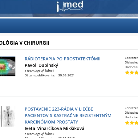
LÓGIA V CHIRURGII
Zobraze
RÁDIOTERAPIA PO PROSTATEKTÓMII
Diskusie
Pavol
Dubinský
Hodnote
e-learningový článok
Dátum publikovania:
30.06.2021
Zobraze
POSTAVENIE 223-RÁDIA V LIEČBE
Diskusie
PACIENTOV S KASTRAČNE REZISTENTNÝM
Hodnote
KARCINÓMOM PROSTATY
Iveta
Vinarčíková Mikšíková
e-learningový článok