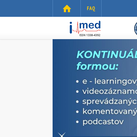
Skočiť na hlavný obsah
FAQ
i-
med.sk