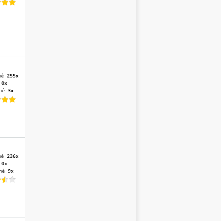
né
255x
:
0x
né
3x
né
236x
:
0x
né
9x