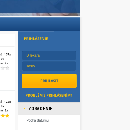
PRIHLÁSENIE
né
107x
:
0x
né
2x
PROBLÉM S PRIHLÁSENÍM?
né
122x
:
0x
ZORADENIE
né
2x
Podľa dátumu