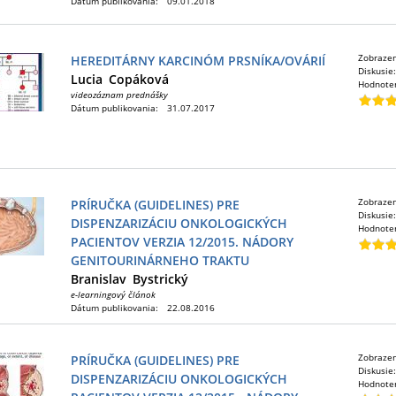
Dátum publikovania:
09.01.2018
Zobraze
HEREDITÁRNY KARCINÓM PRSNÍKA/OVÁRIÍ
Diskusie
Lucia
Copáková
Hodnote
videozáznam prednášky
Dátum publikovania:
31.07.2017
Zobraze
PRÍRUČKA (GUIDELINES) PRE
Diskusie
DISPENZARIZÁCIU ONKOLOGICKÝCH
Hodnote
PACIENTOV VERZIA 12/2015. NÁDORY
GENITOURINÁRNEHO TRAKTU
Branislav
Bystrický
e-learningový článok
Dátum publikovania:
22.08.2016
Zobraze
PRÍRUČKA (GUIDELINES) PRE
Diskusie
DISPENZARIZÁCIU ONKOLOGICKÝCH
Hodnote