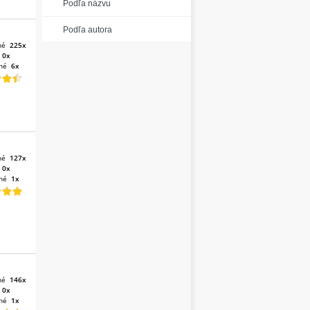
Podľa názvu
Podľa autora
né
225x
:
0x
né
6x
né
127x
:
0x
né
1x
né
146x
:
0x
né
1x