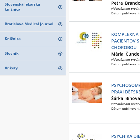
Petra
Brand
Slovenská lekárska
videozáznam predn
knižnica
Dátum publikovani
Bratislava Medical Journal
KOMPLEXNÁ 
Knižnica
PACIENTOV 
CHOROBOU
Slovník
Mária
Čunder
videozáznam predn
Dátum publikovani
Ankety
PSYCHOSOMA
PRAXI DĚTSK
Šárka
Bínová
videozáznam predn
Dátum publikovani
PSYCHIKA DI