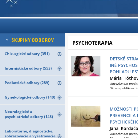
SKUPINY ODBOROV
PSYCHOTERAPIA
Chirurgické odbory (351)
DETSKÉ STRA
INÉ PSYCHOS
Internistické odbory (553)
POHĽADU P
Mária
Tótho
Pediatrické odbory (289)
videozáznam predn
Dátum publikovani
Gynekologické odbory (140)
MOŽNOSTI PO
Neurologické a
PREVENCII A
psychiatrické odbory (148)
PSYCHICKÉH
Jana
Kordač
Laboratórne, diagnostické,
videozáznam predn
zobrazovacie a vyšetrovacie