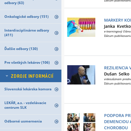
Dátum publikovani
odbory (63)
Onkologické odbory (151)
MARKERY KO
Janka
Kvetko
Interdisciplinárne odbory
e-learningový článo
(411)
Dátum publikovani
Ďalšie odbory (130)
Pre všetkých lekárov (106)
REZILIENCIA 
Dušan
Selko
ZDROJE INFORMÁCIÍ
videozáznam predn
Dátum publikovani
Slovenská lekárska komora
LEKÁR, a.s. - vzdelávacie
centrum SLK
PODPORA PR
Odborné usmernenia
DEMENCIOU 
CHOROBOU