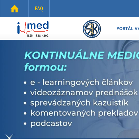
Skočiť na hlavný obsah
FAQ
i-
med.sk
PORTÁL V