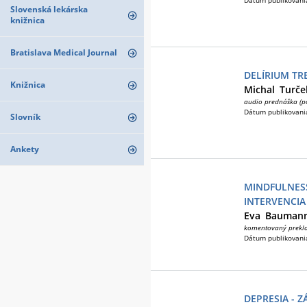
Dátum publikovani
Slovenská lekárska
knižnica
Bratislava Medical Journal
DELÍRIUM T
Knižnica
Michal
Turče
audio prednáška (p
Dátum publikovani
Slovník
Ankety
MINDFULNESS
INTERVENCIA
Eva
Bauman
komentovaný prekl
Dátum publikovani
DEPRESIA - 