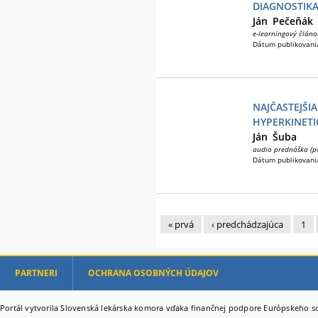
DIAGNOSTIK
Ján
Pečeňák
e-learningový článo
Dátum publikovani
NAJČASTEJŠI
HYPERKINET
Ján
Šuba
audio prednáška (p
Dátum publikovani
« prvá
‹ predchádzajúca
1
Stránky
PARTNERI
OCHRANA OSOBNÝCH ÚDAJOV
Portál vytvorila Slovenská lekárska komora vďaka finančnej podpore Európskeho so