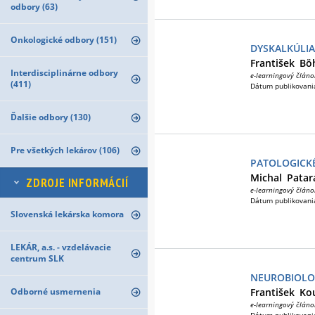
odbory (63)
Onkologické odbory (151)
DYSKALKÚLIA
František
Bö
Interdisciplinárne odbory
e-learningový článo
(411)
Dátum publikovani
Ďalšie odbory (130)
Pre všetkých lekárov (106)
PATOLOGICK
Michal
Patar
ZDROJE INFORMÁCIÍ
e-learningový článo
Dátum publikovani
Slovenská lekárska komora
LEKÁR, a.s. - vzdelávacie
centrum SLK
NEUROBIOLO
Odborné usmernenia
František
Ko
e-learningový článo