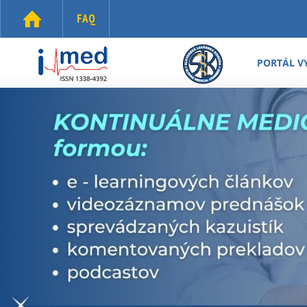
Skočiť na hlavný obsah
FAQ
i-
med.sk
PORTÁL V