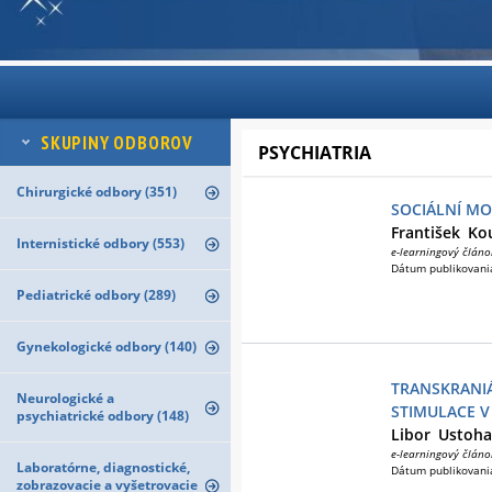
SKUPINY ODBOROV
PSYCHIATRIA
Chirurgické odbory (351)
SOCIÁLNÍ MO
František
Ko
Internistické odbory (553)
e-learningový článo
Dátum publikovani
Pediatrické odbory (289)
Gynekologické odbory (140)
TRANSKRANI
Neurologické a
STIMULACE V
psychiatrické odbory (148)
Libor
Ustoha
e-learningový článo
Laboratórne, diagnostické,
Dátum publikovani
zobrazovacie a vyšetrovacie