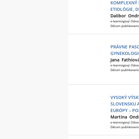
KOMPLEXNÝ 
ETIOLÓGIE, D
Dalibor
Ondr
e-learningový článo
Dátum publikovani
PRÁVNE PASC
GYNEKOLOGI
Jana
Fathiov
e-learningový článo
Dátum publikovani
VYSOKÝ VÝSK
SLOVENSKU A
EURÓPY – PO
Martina
Ond
e-learningový článo
Dátum publikovani