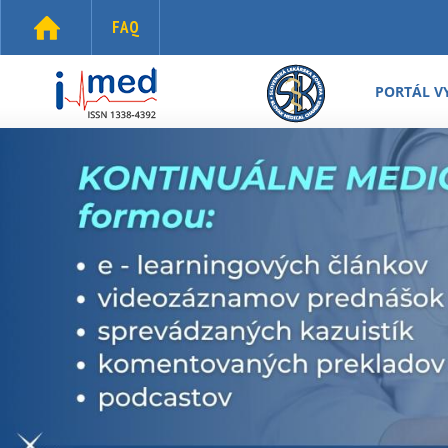
Skočiť na hlavný obsah
FAQ
i-
med.sk
PORTÁL V