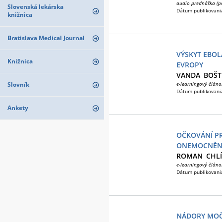
audio prednáška (p
Slovenská lekárska
Dátum publikovani
knižnica
Bratislava Medical Journal
VÝSKYT EBOL
Knižnica
EVROPY
VANDA
BOŠT
Slovník
e-learningový článo
Dátum publikovani
Ankety
OČKOVÁNÍ P
ONEMOCNĚNÍ
ROMAN
CHL
e-learningový článo
Dátum publikovani
NÁDORY MO