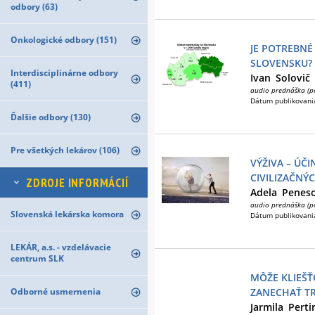
odbory (63)
Onkologické odbory (151)
JE POTREBNÉ
SLOVENSKU?
Interdisciplinárne odbory
Ivan
Solovič
(411)
audio prednáška (p
Dátum publikovani
Ďalšie odbory (130)
Pre všetkých lekárov (106)
VÝŽIVA – ÚČ
CIVILIZAČNÝ
ZDROJE INFORMÁCIÍ
Adela
Penes
audio prednáška (p
Slovenská lekárska komora
Dátum publikovani
LEKÁR, a.s. - vzdelávacie
centrum SLK
MÔŽE KLIEŠŤ
Odborné usmernenia
ZANECHAŤ TR
Jarmila
Perti