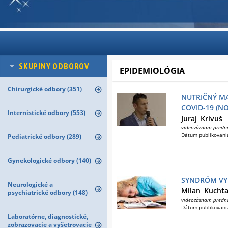
SKUPINY ODBOROV
EPIDEMIOLÓGIA
Chirurgické odbory (351)
NUTRIČNÝ M
COVID-19 (N
Internistické odbory (553)
Juraj
Krivuš
videozáznam predn
Dátum publikovani
Pediatrické odbory (289)
Gynekologické odbory (140)
SYNDRÓM VYH
Neurologické a
Milan
Kucht
psychiatrické odbory (148)
videozáznam predn
Dátum publikovani
Laboratórne, diagnostické,
zobrazovacie a vyšetrovacie