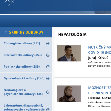
SKUPINY ODBOROV
HEPATOLÓGIA
Chirurgické odbory (351)
NUTRIČNÝ M
COVID-19 (N
Internistické odbory (553)
Juraj
Krivuš
videozáznam predn
Dátum publikovani
Pediatrické odbory (289)
Gynekologické odbory (140)
MOŽNOSTI Z
Neurologické a
PRI PREVENT
psychiatrické odbory (148)
Helena
Glas
videozáznam predn
Laboratórne, diagnostické,
Dátum publikovani
zobrazovacie a vyšetrovacie