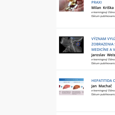
PRAXI
Milan
Kriška
e-learningový článo
Dátum publikovani
VÝZNAM VYU
ZOBRAZENIA 
MEDICÍNE A V
Jaroslav
Weis
e-learningový článo
Dátum publikovani
HEPATITIDA C
Jan
Machač
e-learningový článo
Dátum publikovani