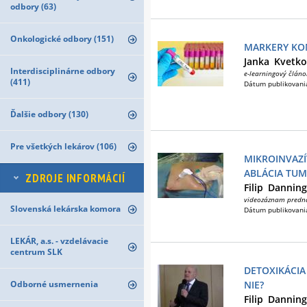
odbory (63)
Onkologické odbory (151)
MARKERY KO
Janka
Kvetko
Interdisciplinárne odbory
e-learningový článo
(411)
Dátum publikovani
Ďalšie odbory (130)
Pre všetkých lekárov (106)
MIKROINVAZ
ABLÁCIA TU
ZDROJE INFORMÁCIÍ
Filip
Danning
videozáznam predn
Slovenská lekárska komora
Dátum publikovani
LEKÁR, a.s. - vzdelávacie
centrum SLK
DETOXIKÁCIA
Odborné usmernenia
NIE?
Filip
Danning