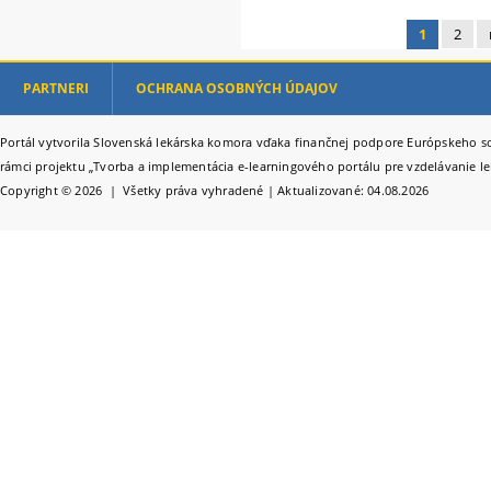
1
2
Stránky
PARTNERI
OCHRANA OSOBNÝCH ÚDAJOV
Portál vytvorila Slovenská lekárska komora vďaka finančnej podpore Európskeho so
rámci projektu „Tvorba a implementácia e-learningového portálu pre vzdelávanie le
Copyright © 2026 | Všetky práva vyhradené | Aktualizované: 04.08.2026