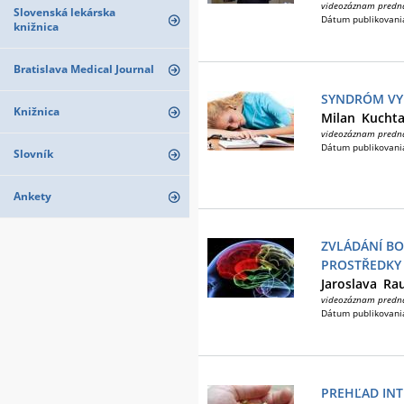
videozáznam predn
Slovenská lekárska
Dátum publikovani
knižnica
Bratislava Medical Journal
SYNDRÓM VYH
Knižnica
Milan
Kucht
videozáznam predn
Dátum publikovani
Slovník
Ankety
ZVLÁDÁNÍ BO
PROSTŘEDKY
Jaroslava
Ra
videozáznam predn
Dátum publikovani
PREHĽAD INTE