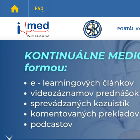
Skočiť na hlavný obsah
FAQ
i-
med.sk
PORTÁL V