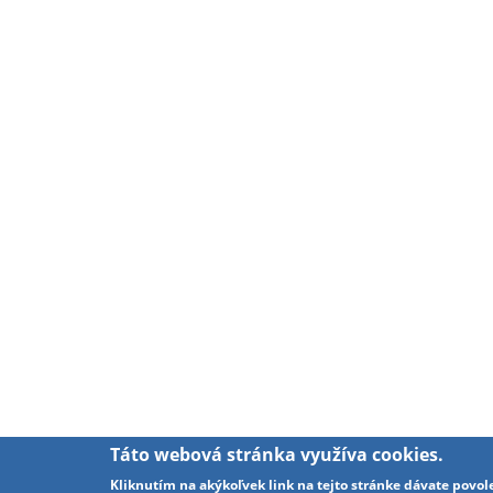
Táto webová stránka využíva cookies.
Kliknutím na akýkoľvek link na tejto stránke dávate povol