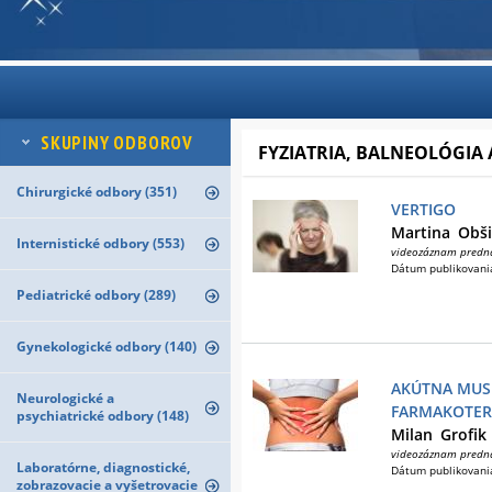
SKUPINY ODBOROV
FYZIATRIA, BALNEOLÓGIA 
Chirurgické odbory (351)
VERTIGO
Martina
Obši
Internistické odbory (553)
videozáznam predn
Dátum publikovani
Pediatrické odbory (289)
Gynekologické odbory (140)
AKÚTNA MUS
Neurologické a
FARMAKOTER
psychiatrické odbory (148)
Milan
Grofik
videozáznam predn
Laboratórne, diagnostické,
Dátum publikovani
zobrazovacie a vyšetrovacie