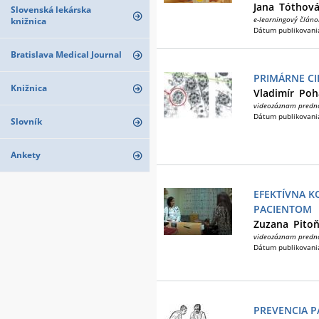
Jana
Tóthov
Slovenská lekárska
e-learningový článo
knižnica
Dátum publikovani
Bratislava Medical Journal
PRIMÁRNE CI
Knižnica
Vladimír
Poh
videozáznam predn
Dátum publikovani
Slovník
Ankety
EFEKTÍVNA K
PACIENTOM
Zuzana
Pito
videozáznam predn
Dátum publikovani
PREVENCIA P