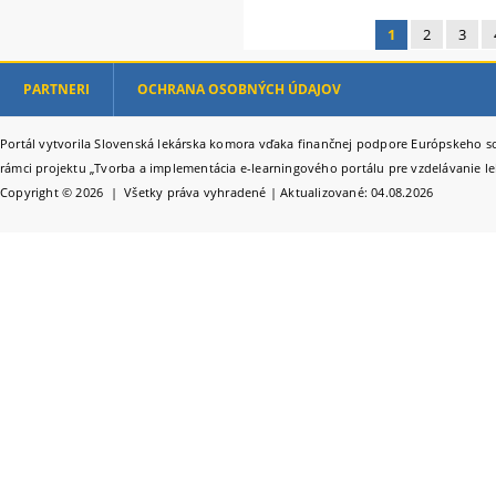
1
2
3
Stránky
PARTNERI
OCHRANA OSOBNÝCH ÚDAJOV
Portál vytvorila Slovenská lekárska komora vďaka finančnej podpore Európskeho so
rámci projektu „Tvorba a implementácia e-learningového portálu pre vzdelávanie le
Copyright © 2026 | Všetky práva vyhradené | Aktualizované: 04.08.2026