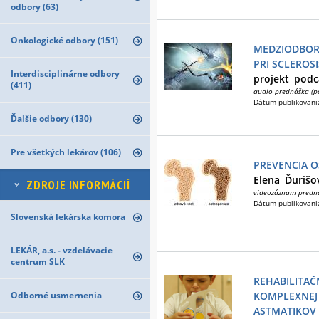
odbory (63)
Onkologické odbory (151)
MEDZIODBOR
PRI SCLEROS
Interdisciplinárne odbory
projekt
podc
(411)
audio prednáška (p
Dátum publikovani
Ďalšie odbory (130)
Pre všetkých lekárov (106)
PREVENCIA 
Elena
Ďurišo
ZDROJE INFORMÁCIÍ
videozáznam predn
Dátum publikovani
Slovenská lekárska komora
LEKÁR, a.s. - vzdelávacie
centrum SLK
REHABILITAČ
Odborné usmernenia
KOMPLEXNEJ 
ASTMATIKOV