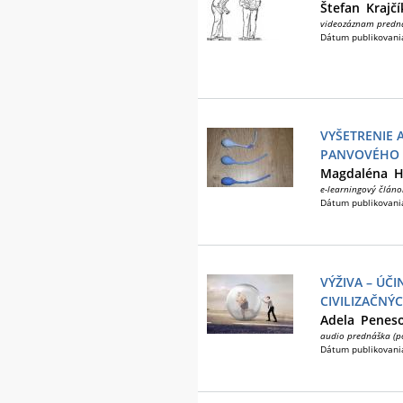
Štefan
Krajčí
videozáznam predn
Dátum publikovani
VYŠETRENIE 
PANVOVÉHO 
Magdaléna
H
e-learningový článo
Dátum publikovani
VÝŽIVA – ÚČ
CIVILIZAČNÝ
Adela
Penes
audio prednáška (p
Dátum publikovani