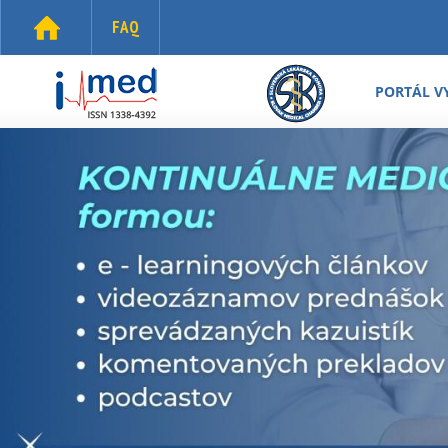
Skočiť na hlavný obsah
FAQ
i-
med.sk
PORTÁL V