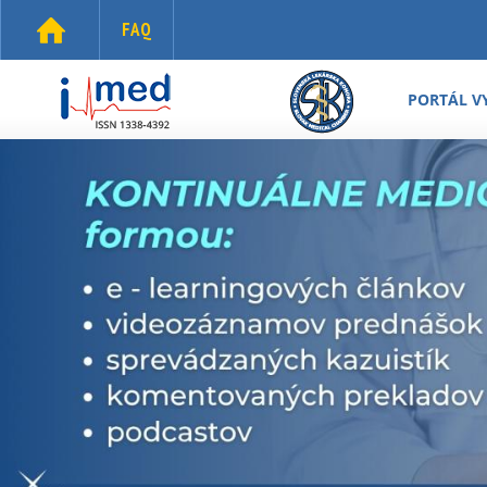
Skočiť na hlavný obsah
FAQ
i-
med.sk
PORTÁL V