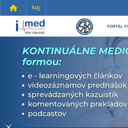
Skočiť na hlavný obsah
FAQ
i-
med.sk
PORTÁL V