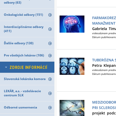
odbory (63)
Onkologické odbory (151)
FARMAKOREZI
MANAŽMENT 
Interdisciplinárne odbory
Gabriela
Tim
(411)
videozáznam predn
Dátum publikovani
Ďalšie odbory (130)
Pre všetkých lekárov (106)
TUBERÓZNA 
Petra
Klepan
ZDROJE INFORMÁCIÍ
videozáznam predn
Dátum publikovani
Slovenská lekárska komora
LEKÁR, a.s. - vzdelávacie
centrum SLK
MEDZIODBOR
Odborné usmernenia
PRI SCLEROS
projekt
podc