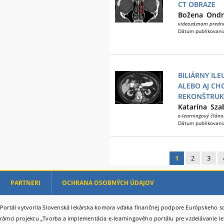
CT OBRAZE
Božena
Ondr
videozáznam predn
Dátum publikovani
BILIÁRNY IL
ALEBO AJ CH
REKONŠTRUK
Katarína
Sza
e-learningový článo
Dátum publikovani
1
2
3
Stránky
PARTNERI
OCHRANA OSOBNÝCH ÚDAJOV
Portál vytvorila Slovenská lekárska komora vďaka finančnej podpore Európskeho so
rámci projektu „Tvorba a implementácia e-learningového portálu pre vzdelávanie le