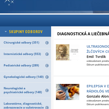
SKUPINY ODBOROV
DIAGNOSTICKÁ A LIEČEB
Chirurgické odbory (351)
ULTRASONOGR
ŽLČOVÝCH CI
Internistické odbory (553)
Emil
Tvrdík
videozáznam predn
Dátum publikovani
Pediatrické odbory (289)
Gynekologické odbory (140)
EPILEPSIA V
Neurologické a
RÁDIOLÓG VE
psychiatrické odbory (148)
Gonzalo Alon
videozáznam predn
Laboratórne, diagnostické,
Dátum publikovani
zobrazovacie a vyšetrovacie