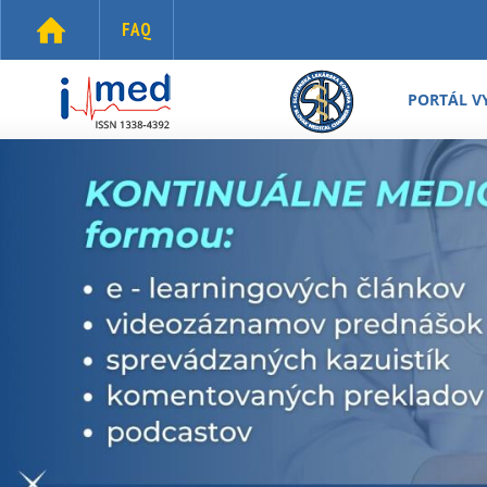
Skočiť na hlavný obsah
FAQ
i-
med.sk
PORTÁL V