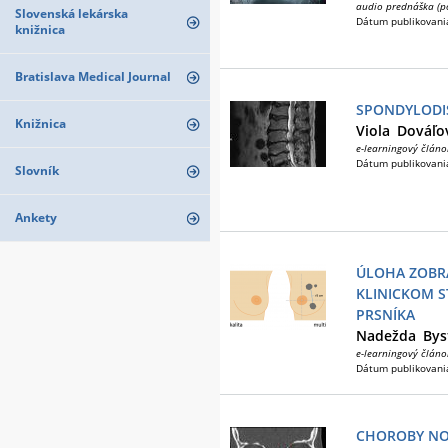
audio prednáška (p
Slovenská lekárska
Dátum publikovani
knižnica
Bratislava Medical Journal
SPONDYLODIS
Knižnica
Viola
Dováľo
e-learningový článo
Dátum publikovani
Slovník
Ankety
ÚLOHA ZOBR
KLINICKOM 
PRSNÍKA
Nadežda
Bys
e-learningový článo
Dátum publikovani
CHOROBY NO