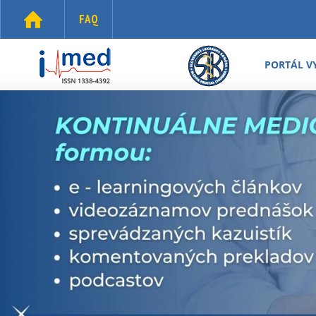
Skočiť na hlavný obsah
FAQ
i-
med.sk
PORTÁL V