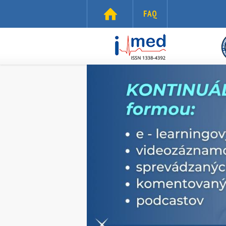
Skočiť na hlavný obsah
FAQ
i-
med.sk