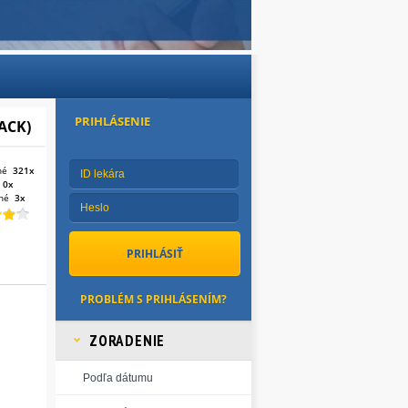
PRIHLÁSENIE
ACK)
né
321x
:
0x
né
3x
PROBLÉM S PRIHLÁSENÍM?
ZORADENIE
Podľa dátumu