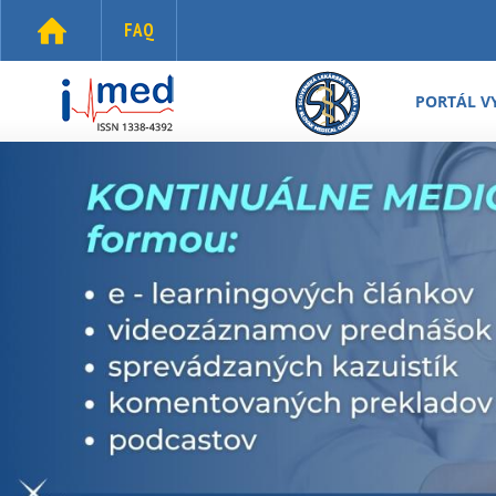
Skočiť na hlavný obsah
FAQ
i-
med.sk
PORTÁL V