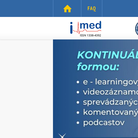
Skočiť na hlavný obsah
FAQ
i-
med.sk