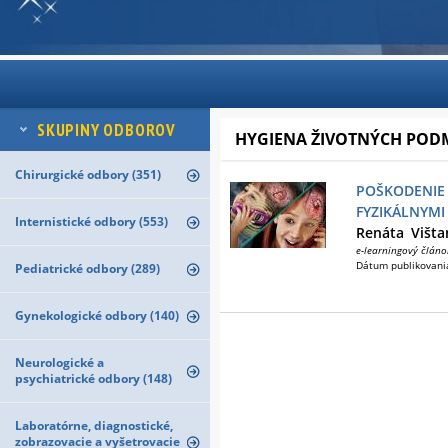
SKUPINY ODBOROV
HYGIENA ŽIVOTNÝCH PODM
Chirurgické odbory (351)
POŠKODENIE
FYZIKÁLNYMI
Internistické odbory (553)
Renáta
Višt
e-learningový článo
Dátum publikovani
Pediatrické odbory (289)
Gynekologické odbory (140)
Neurologické a
psychiatrické odbory (148)
Laboratórne, diagnostické,
zobrazovacie a vyšetrovacie