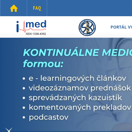
Skočiť na hlavný obsah
FAQ
i-
med.sk
PORTÁL V