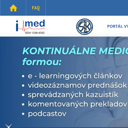
Skočiť na hlavný obsah
FAQ
i-
med.sk
PORTÁL V