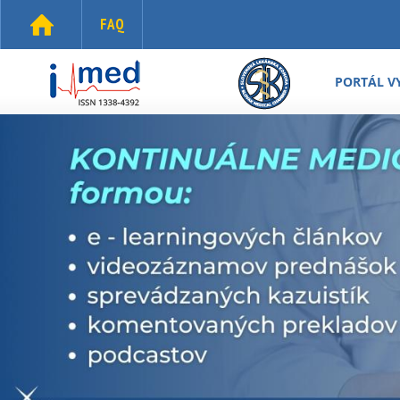
Skočiť na hlavný obsah
FAQ
i-
med.sk
PORTÁL V