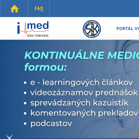
Skočiť na hlavný obsah
FAQ
i-
med.sk
PORTÁL V