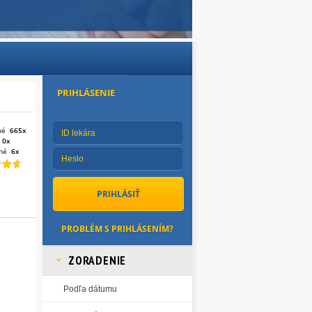
PRIHLÁSENIE
né
665x
:
0x
né
6x
PROBLÉM S PRIHLÁSENÍM?
ZORADENIE
Podľa dátumu