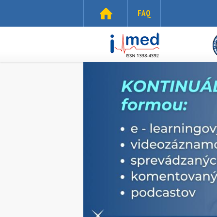
Skočiť na hlavný obsah
FAQ
i-
med.sk