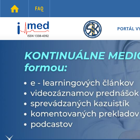
Skočiť na hlavný obsah
FAQ
i-
med.sk
PORTÁL V