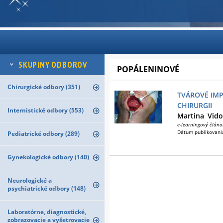
SKUPINY ODBOROV
POPÁLENINOVÉ
Chirurgické odbory (351)
TVÁROVÉ IMP
CHIRURGII
Internistické odbory (553)
Martina
Vido
e-learningový článo
Dátum publikovani
Pediatrické odbory (289)
Gynekologické odbory (140)
Neurologické a
psychiatrické odbory (148)
Laboratórne, diagnostické,
zobrazovacie a vyšetrovacie