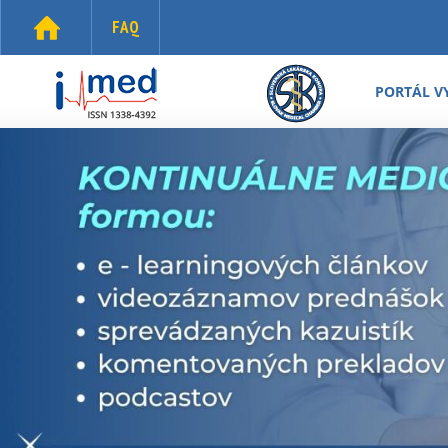
Skočiť na hlavný obsah
FAQ
i-
med.sk
PORTÁL V