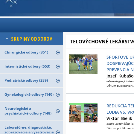
SKUPINY ODBOROV
TELOVÝCHOVNÉ LEKÁRSTV
Chirurgické odbory (351)
ŠPORTOVÉ ÚR
DOSPIEVAJÚCI
Internistické odbory (553)
PREVENCIA N
Jozef
Kubašo
Pediatrické odbory (289)
e-learningový článo
Dátum publikovani
Gynekologické odbory (140)
REDUKCIA TE
Neurologické a
ĽUDIA VS. V
psychiatrické odbory (148)
Viktor
Bielik
audio prednáška (p
Laboratórne, diagnostické,
Dátum publikovani
zobrazovacie a vyšetrovacie