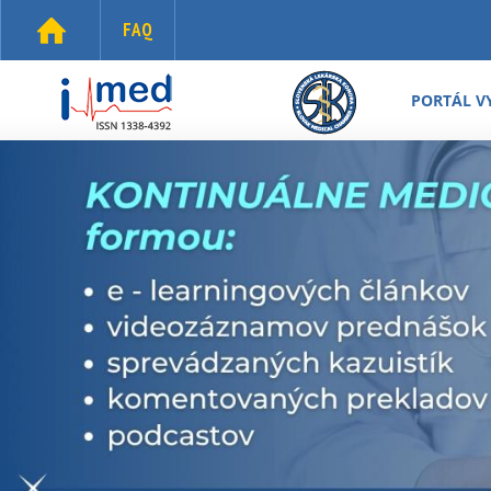
Skočiť na hlavný obsah
FAQ
i-
med.sk
PORTÁL V