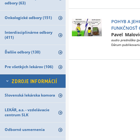
odbory (63)
Onkologické odbory (151)
POHYB A JE
FUNKČNOSŤ 
Interdisciplinárne odbory
Pavel
Malovi
(411)
audio prednáška (p
Dátum publikovani
Ďalšie odbory (130)
Pre všetkých lekárov (106)
ZDROJE INFORMÁCIÍ
Slovenská lekárska komora
LEKÁR, a.s. - vzdelávacie
centrum SLK
Odborné usmernenia