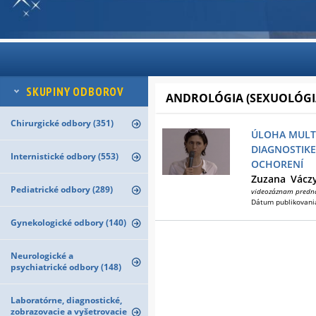
SKUPINY ODBOROV
ANDROLÓGIA (SEXUOLÓGIA
Chirurgické odbory (351)
ÚLOHA MULTI
DIAGNOSTIK
Internistické odbory (553)
OCHORENÍ
Zuzana
Vácz
Pediatrické odbory (289)
videozáznam predn
Dátum publikovani
Gynekologické odbory (140)
Neurologické a
psychiatrické odbory (148)
Laboratórne, diagnostické,
zobrazovacie a vyšetrovacie