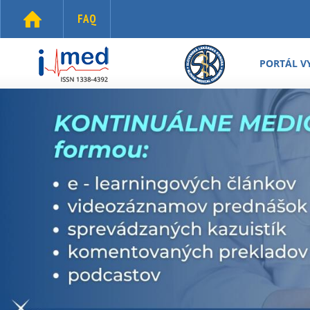
Skočiť na hlavný obsah
FAQ
i-
med.sk
PORTÁL V