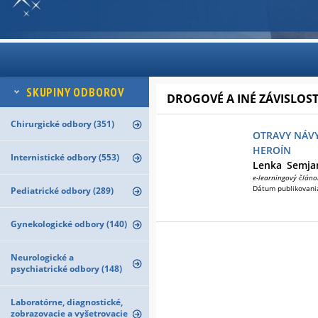
SKUPINY ODBOROV
DROGOVÉ A INÉ ZÁVISLOST
Chirurgické odbory (351)
OTRAVY NÁVY
HEROÍN
Internistické odbory (553)
Lenka
Semja
e-learningový článo
Dátum publikovani
Pediatrické odbory (289)
Gynekologické odbory (140)
Neurologické a
psychiatrické odbory (148)
Laboratórne, diagnostické,
zobrazovacie a vyšetrovacie