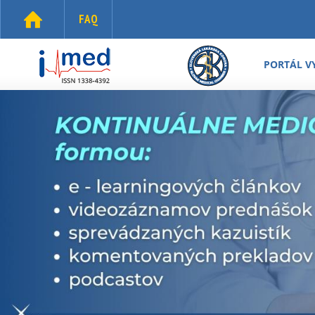
Skočiť na hlavný obsah
FAQ
i-
med.sk
PORTÁL V