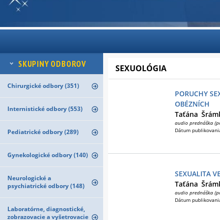
SKUPINY ODBOROV
SEXUOLÓGIA
Chirurgické odbory (351)
PORUCHY SE
OBÉZNÍCH
Internistické odbory (553)
Taťána
Šrám
audio prednáška (p
Dátum publikovani
Pediatrické odbory (289)
Gynekologické odbory (140)
SEXUALITA VE
Neurologické a
Taťána
Šrám
psychiatrické odbory (148)
audio prednáška (p
Dátum publikovani
Laboratórne, diagnostické,
zobrazovacie a vyšetrovacie