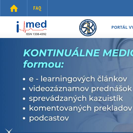
Skočiť na hlavný obsah
FAQ
i-
med.sk
PORTÁL V