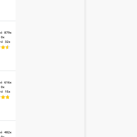
né
879x
:
0x
né
32x
né
616x
:
0x
né
15x
né
482x
:
0x