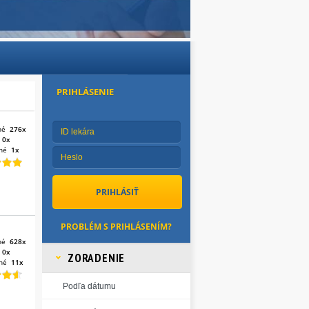
PRIHLÁSENIE
né
276x
:
0x
né
1x
PROBLÉM S PRIHLÁSENÍM?
né
628x
:
0x
ZORADENIE
né
11x
Podľa dátumu