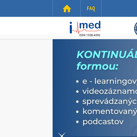
Skočiť na hlavný obsah
FAQ
i-
med.sk