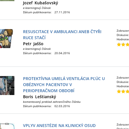
Jozef
Kubašovský
e-learningový článok
Dátum publikovania:
27.11.2016
Zobraze
RESUSCITACE V AMBULANCI ANEB ČTYŘI
Diskusie
RUCE STAČÍ
Hodnote
Petr
Jaššo
e-learningový článok
Dátum publikovania:
20.04.2016
Zobraze
PROTEKTÍVNA UMELÁ VENTILÁCIA PĽÚC U
Diskusie
OBÉZNYCH PACIENTOV V
Hodnote
PERIOPERAČNOM OBDOBÍ
Boris
Leštianský
komentovaný preklad zahraničného článku
Dátum publikovania:
02.03.2016
Zobraze
VPLYV ANESTÉZIE NA KLINICKÝ OSUD
Diskusie