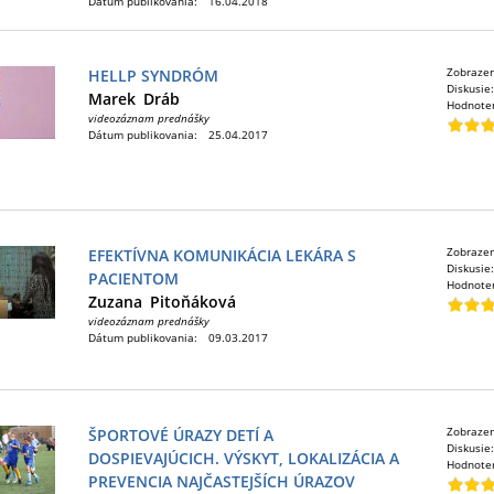
Dátum publikovania:
16.04.2018
Zobraze
HELLP SYNDRÓM
Diskusie
Marek
Dráb
Hodnote
videozáznam prednášky
Dátum publikovania:
25.04.2017
Zobraze
EFEKTÍVNA KOMUNIKÁCIA LEKÁRA S
Diskusie
PACIENTOM
Hodnote
Zuzana
Pitoňáková
videozáznam prednášky
Dátum publikovania:
09.03.2017
Zobraze
ŠPORTOVÉ ÚRAZY DETÍ A
Diskusie
DOSPIEVAJÚCICH. VÝSKYT, LOKALIZÁCIA A
Hodnote
PREVENCIA NAJČASTEJŠÍCH ÚRAZOV