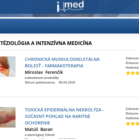
TÉZIOLÓGIA A INTENZÍVNA MEDICÍNA
Zobraze
CHRONICKÁ MUSKULOSKELETÁLNA
Diskusie
BOLESŤ - FARMAKOTERAPIA
Hodnote
Miroslav
Ferenčík
videozáznam prednášky
Dátum publikovania:
08.09.2025
Zobraze
TOXICKÁ EPIDERMÁLNA NEKROLÝZA -
Diskusie
SÚČASNÝ POHĽAD NA RARITNÉ
Hodnote
OCHORENIE
Matúš
Baran
e-learningový článok