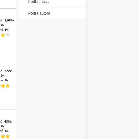
Podľa názvu
Podľa autora
né
1,080x
:
0x
né
9x
né
722x
:
0x
né
8x
né
638x
:
0x
né
8x