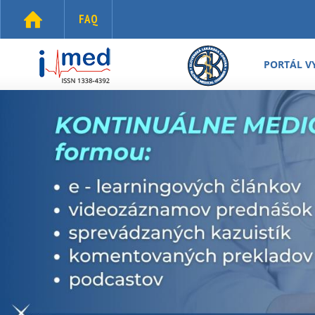
Skočiť na hlavný obsah
FAQ
i-
med.sk
PORTÁL V