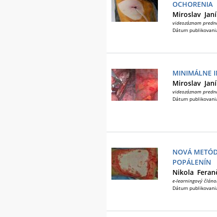
OCHORENIA
Miroslav
Jan
videozáznam predn
Dátum publikovani
MINIMÁLNE 
Miroslav
Jan
videozáznam predn
Dátum publikovani
NOVÁ METÓD
POPÁLENÍN
Nikola
Feran
e-learningový článo
Dátum publikovani