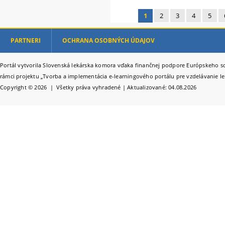
1
2
3
4
5
Stránky
PARTNERI
OCHRANA OSOBNÝCH ÚDAJOV
Portál vytvorila Slovenská lekárska komora vďaka finančnej podpore Európskeho so
rámci projektu „Tvorba a implementácia e-learningového portálu pre vzdelávanie le
Copyright © 2026 | Všetky práva vyhradené | Aktualizované: 04.08.2026