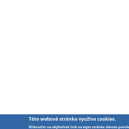
Táto webová stránka využíva cookies.
Kliknutím na akýkoľvek link na tejto stránke dávate povol