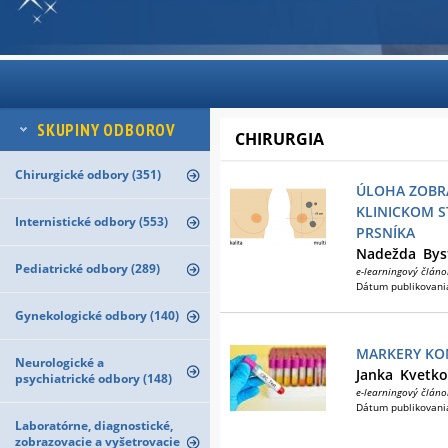
SKUPINY ODBOROV
CHIRURGIA
Chirurgické odbory (351)
ÚLOHA ZOBR
KLINICKOM 
Internistické odbory (553)
PRSNÍKA
Nadežda
Bys
Pediatrické odbory (289)
e-learningový článo
Dátum publikovani
Gynekologické odbory (140)
MARKERY KO
Neurologické a
Janka
Kvetko
psychiatrické odbory (148)
e-learningový článo
Dátum publikovani
Laboratórne, diagnostické,
zobrazovacie a vyšetrovacie