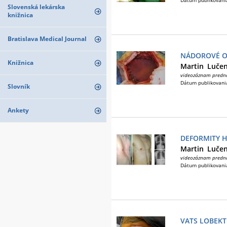
Dátum publikovani
Slovenská lekárska
knižnica
Bratislava Medical Journal
NÁDOROVÉ O
Knižnica
Martin
Lučen
videozáznam predn
Dátum publikovani
Slovník
Ankety
DEFORMITY H
Martin
Lučen
videozáznam predn
Dátum publikovani
VATS LOBEKT