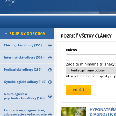
SKUPINY ODBOROV
POZRIEŤ VŠETKY ČLÁNKY
Chirurgické odbory (351)
Názov
Internistické odbory (553)
Zadajte minimálne tri znaky 
Pediatrické odbory (289)
Ak si želáte zobraziť príspevky z 
Gynekologické odbory (140)
Neurologické a
psychiatrické odbory (148)
HYPONATR
Laboratórne, diagnostické,
DIAGNOSTI
zobrazovacie a vyšetrovacie