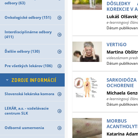
odbory (63)
DÔSLEDKY 
KOREKCIE V 
Lukáš
Olšavsk
Onkologické odbory (151)
e-learningový člán
Dátum publikovani
Interdisciplinárne odbory
(411)
VERTIGO
Ďalšie odbory (130)
Martina
Obšit
videozáznam pred
Dátum publikovani
Pre všetkých lekárov (106)
ZDROJE INFORMÁCIÍ
SARKOIDÓZ
OCHORENIE
Michaela
Genz
Slovenská lekárska komora
e-learningový člán
Dátum publikovani
LEKÁR, a.s. - vzdelávacie
centrum SLK
MORBUS G
ACANTHOLYTI
Odborné usmernenia
Katarína
Adam