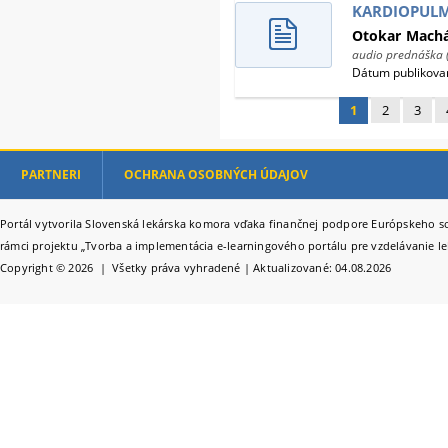
KARDIOPULM
Otokar
Mach
audio prednáška 
Dátum publikovan
1
2
3
Stránky
PARTNERI
OCHRANA OSOBNÝCH ÚDAJOV
Portál vytvorila Slovenská lekárska komora vďaka finančnej podpore Európskeho so
rámci projektu „Tvorba a implementácia e-learningového portálu pre vzdelávanie le
Copyright © 2026 | Všetky práva vyhradené | Aktualizované: 04.08.2026