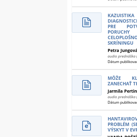
KAZUISTIKA
DIAGNOSTIC
PRE POTV
PORUCHY
CELOPLOŠ
SKRÍNINGU
Petra
Jungov
audio prednáška 
Dátum publikovan
MÔŽE KLI
ZANECHAŤ T
Jarmila
Perti
audio prednáška 
Dátum publikovan
HANTAVIROVÉ
PROBLÉM (S
VÝSKYT V EV