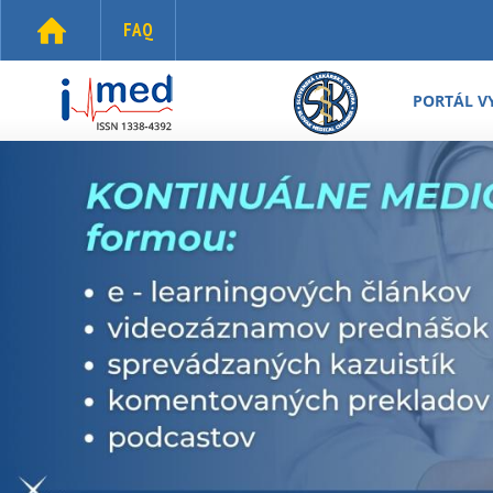
Skočiť na hlavný obsah
FAQ
i-
med.sk
PORTÁL V