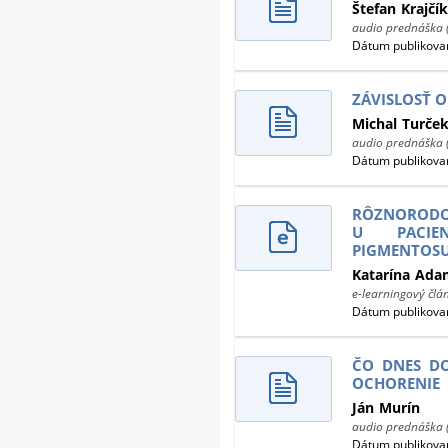
Štefan
Krajčík
audio prednáška 
Dátum publikovan
ZÁVISLOSŤ O
Michal
Turče
audio prednáška 
Dátum publikovan
RÔZNORODO
U PACIE
PIGMENTOS
Katarína
Ada
e-learningový člá
Dátum publikovan
ČO DNES D
OCHORENIE
Ján
Murín
audio prednáška 
Dátum publikovan