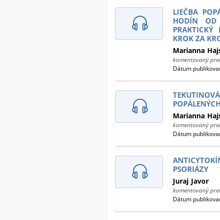
LIEČBA POP
HODÍN OD
PRAKTICKÝ
KROK ZA K
Marianna
Haj
komentovaný prek
Dátum publikovan
TEKUTIN
POPÁLENÝCH
Marianna
Haj
komentovaný prek
Dátum publikovan
ANTICYTOK
PSORIÁZY
Juraj
Javor
komentovaný prek
Dátum publikovan