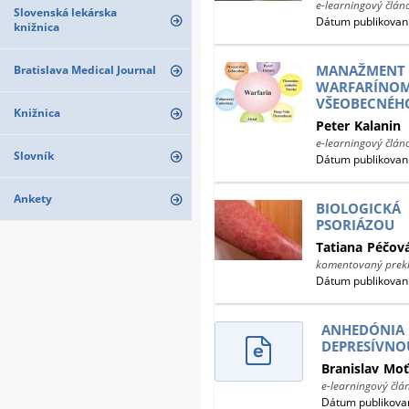
e-learningový člán
Slovenská lekárska
Dátum publikovani
knižnica
MANAŽMENT 
Bratislava Medical Journal
WARFARÍ
VŠEOBECNÉHO
Knižnica
Peter
Kalanin
e-learningový člán
Slovník
Dátum publikovani
Ankety
BIOLOGICK
PSORIÁZOU
Tatiana
Péčov
komentovaný prekl
Dátum publikovani
ANHEDÓN
DEPRESÍVN
Branislav
Moť
e-learningový člá
Dátum publikovan