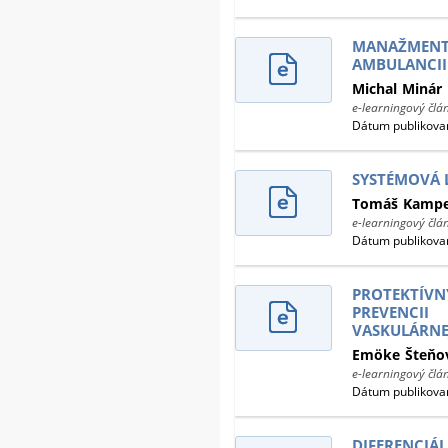
MANAŽMENT 
AMBULANCII
Michal
Minár
e-learningový člá
Dátum publikovan
SYSTÉMOVÁ 
Tomáš
Kamp
e-learningový člá
Dátum publikovan
PROTEKTÍV
PREVENC
VASKULÁRNEJ
Emöke
Šteňo
e-learningový člá
Dátum publikovan
DIFERENCIÁ