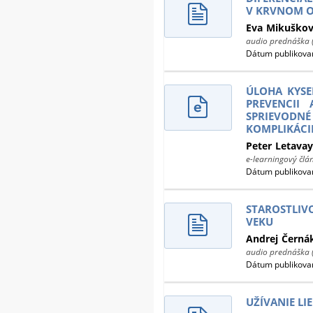
V KRVNOM 
Eva
Mikuško
audio prednáška 
Dátum publikovan
ÚLOHA KYSE
PREVENCII
SPRIEVODN
KOMPLIKÁCI
Peter
Letavay
e-learningový člá
Dátum publikovan
STAROSTLI
VEKU
Andrej
Černá
audio prednáška 
Dátum publikovan
UŽÍVANIE LI