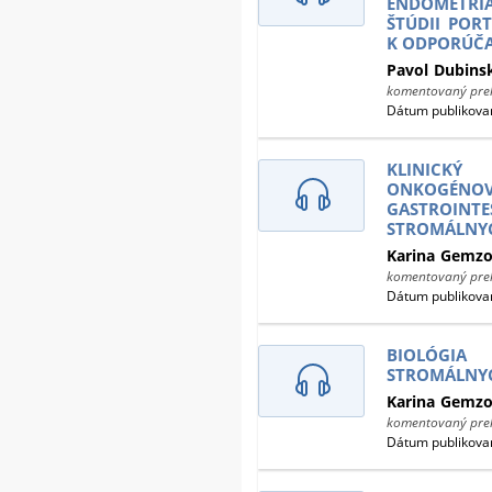
ENDOMETR
ŠTÚDII PORT
K ODPORÚČA
Pavol
Dubins
komentovaný prek
Dátum publikovan
KLINICK
ONKOGÉN
GASTROINTE
STROMÁLNY
Karina
Gemzo
komentovaný prek
Dátum publikovan
BIOLÓGIA 
STROMÁLNY
Karina
Gemzo
komentovaný prek
Dátum publikovan