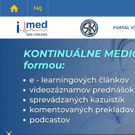
Skočiť na hlavný obsah
FAQ
i-
med.sk
PORTÁL V