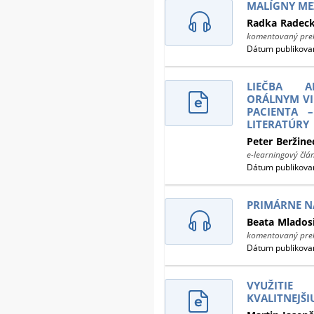
MALÍGNY ME
Radka
Radec
komentovaný prek
Dátum publikovan
LIEČBA A
ORÁLNYM VI
PACIENTA 
LITERATÚRY
Peter
Beržine
e-learningový člá
Dátum publikovan
PRIMÁRNE N
Beata
Mlados
komentovaný prek
Dátum publikovan
VYUŽITIE
KVALITNEJŠI