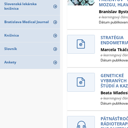
Slovenská lekárska
MOZGU, HLAV
knižnica
Branislav
Byst
e-learningový člán
Bratislava Medical Journal
Dátum publikovani
Knižnica
STRATÉGI
ENDOMETRI
Slovník
Marcela
Tkáč
e-learningový člá
Dátum publikovan
Ankety
GENETICKÉ
VYBRANÝCH 
ŠTÚDIÍ A KA
Beata
Mlados
e-learningový člá
Dátum publikovan
PÄTNÁS
RÁDIOTE