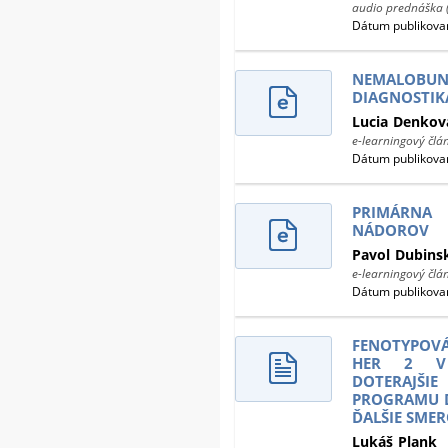
audio prednáška 
Dátum publikovan
NEMALOBUN
DIAGNOSTIKA
Lucia
Denkov
e-learningový člá
Dátum publikovan
PRIMÁRNA
NÁDOROV
Pavol
Dubins
e-learningový člá
Dátum publikovan
FENOTYPOVÁ
HER 2 V 
DOTERAJŠI
PROGRAMU D
ĎALŠIE SME
Lukáš
Plank