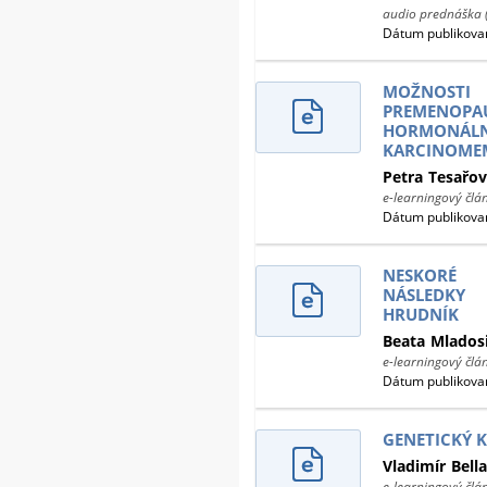
audio prednáška 
Dátum publikovan
MOŽNOSTI
PREMENOPA
HORMONÁ
KARCINOME
Petra
Tesařo
e-learningový člá
Dátum publikovan
NESKORÉ
NÁSLEDKY
HRUDNÍK
Beata
Mlados
e-learningový člá
Dátum publikovan
GENETICKÝ 
Vladimír
Bella
e-learningový člá