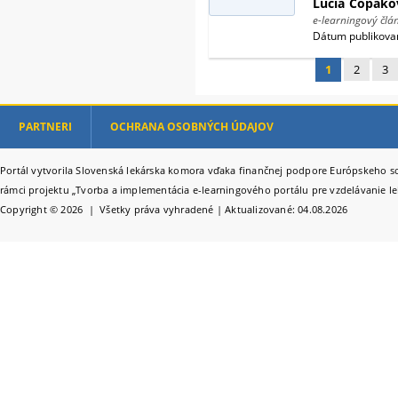
Lucia
Copáko
e-learningový člá
Dátum publikovan
1
2
3
Stránky
PARTNERI
OCHRANA OSOBNÝCH ÚDAJOV
Portál vytvorila Slovenská lekárska komora vďaka finančnej podpore Európskeho so
rámci projektu „Tvorba a implementácia e-learningového portálu pre vzdelávanie le
Copyright © 2026 | Všetky práva vyhradené | Aktualizované: 04.08.2026