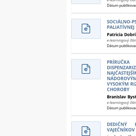
Dátum publikovan
SOCIÁLNO-P
PALIATÍVNEJ
Patricia
Dobr
e-learningový člá
Dátum publikovan
PRÍRUČKA
DISPENZA
NAJČAST
NÁDOROVÝ
VYSOKÝM RI
CHOROBY
Branislav
Bys
e-learningový člá
Dátum publikovan
DEDIČNÝ 
VAJEČNÍKOV