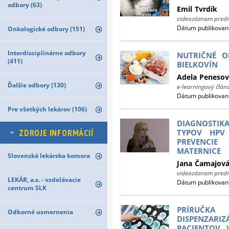
odbory (63)
Emil
Tvrdík
videozáznam pred
Dátum publikovani
Onkologické odbory (151)
Interdisciplinárne odbory
NUTRIČNÉ O
(411)
BIELKOVÍN
Adela
Penesov
Ďalšie odbory (130)
e-learningový člán
Dátum publikovani
Pre všetkých lekárov (106)
DIAGNOSTI
ZDROJE INFORMÁCIÍ
TYPOV HPV
PREVENCI
MATERNICE
Slovenská lekárska komora
Jana
Čamajov
videozáznam pred
LEKÁR, a.s. - vzdelávacie
Dátum publikovani
centrum SLK
PRÍRUČKA
Odborné usmernenia
DISPENZAR
PACIENTOV 