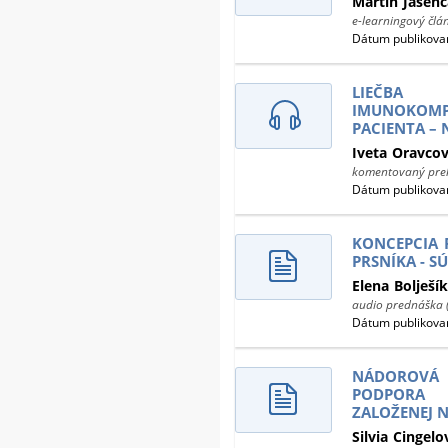
Martin
Jasen
e-learningový člá
Dátum publikovan
LIEČBA
IMUNOKOMP
PACIENTA –
Iveta
Oravco
komentovaný prek
Dátum publikovan
KONCEPCIA 
PRSNÍKA - S
Elena
Bolješí
audio prednáška 
Dátum publikovan
NÁDOROVÁ
PODPORA 
ZALOŽENEJ 
Silvia
Cingelo