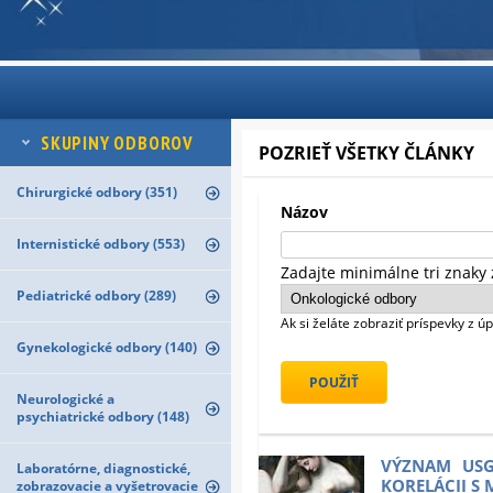
SKUPINY ODBOROV
POZRIEŤ VŠETKY ČLÁNKY
Chirurgické odbory (351)
Názov
Internistické odbory (553)
Zadajte minimálne tri znaky 
Pediatrické odbory (289)
Ak si želáte zobraziť príspevky z 
Gynekologické odbory (140)
Neurologické a
psychiatrické odbory (148)
VÝZNAM USG
Laboratórne, diagnostické,
KORELÁCII S
zobrazovacie a vyšetrovacie