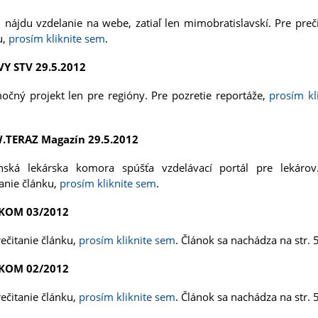
i nájdu vzdelanie na webe, zatiaľ len mimobratislavskí. Pre preč
u,
prosím kliknite sem
.
Y STV 29.5.2012
očný projekt len pre regióny. Pre pozretie reportáže,
prosím kl
TERAZ Magazín 29.5.2012
nská lekárska komora spúšťa vzdelávací portál pre lekárov
tanie článku,
prosím kliknite sem
.
KOM 03/2012
rečitanie článku,
prosím kliknite sem
. Článok sa nachádza na str. 5
KOM 02/2012
rečitanie článku,
prosím kliknite sem
. Článok sa nachádza na str. 5