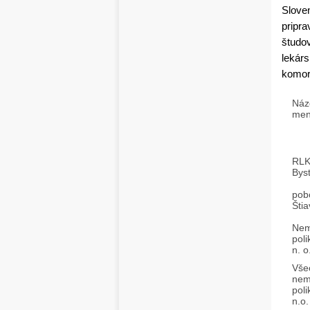
Slove
pripr
študov
lekárs
komor
Náz
me
RLK
Byst
pob
Štia
Nem
poli
n. o
Vše
nem
poli
n.o.