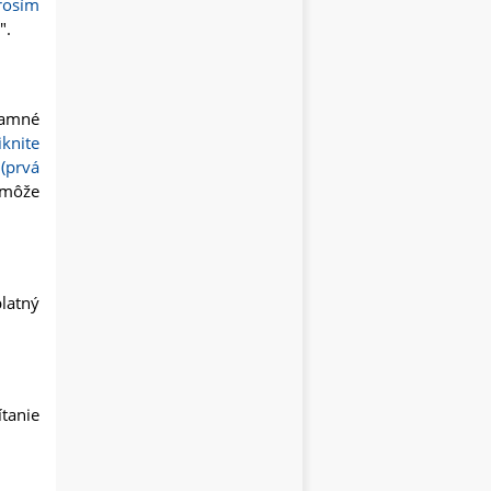
rosím
".
lamné
iknite
(prvá
 môže
latný
tanie