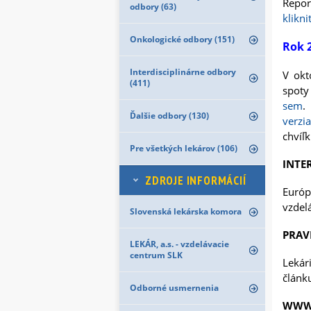
Repor
odbory (63)
klikn
Onkologické odbory (151)
Rok 
Interdisciplinárne odbory
V okt
(411)
spoty
sem
.
Ďalšie odbory (130)
verzia
chvíľk
Pre všetkých lekárov (106)
INTE
ZDROJE INFORMÁCIÍ
Európ
vzdelá
Slovenská lekárska komora
PRAV
LEKÁR, a.s. - vzdelávacie
centrum SLK
Leká
článk
Odborné usmernenia
WWW.