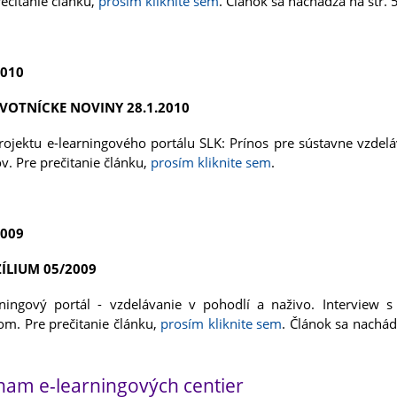
rečitanie článku,
prosím kliknite sem
. Článok sa nachádza na str. 
2010
VOTNÍCKE NOVINY 28.1.2010
projektu e-learningového portálu SLK: Prínos pre sústavne vzdel
v. Pre prečitanie článku,
prosím kliknite sem
.
2009
ÍLIUM 05/2009
rningový portál - vzdelávanie v pohodlí a naživo. Interview s 
m. Pre prečitanie článku,
prosím kliknite sem
. Článok sa nachád
nam e-learningových centier