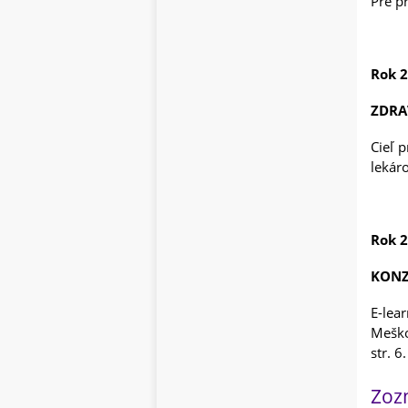
Pre p
Rok 
ZDRA
Cieľ 
lekáro
Rok 
KONZ
E-lea
Meško
str. 6.
Zoz