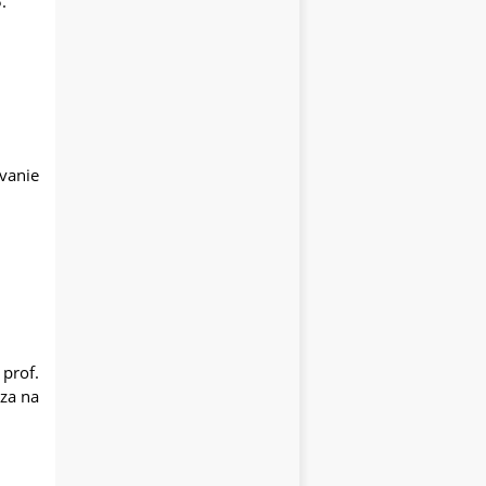
5.
ávanie
prof.
za na