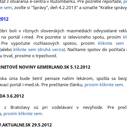
táž z otvárania e-centra v Ružomberku. Pre pozretie reportáže,
p
ite sem
, zvoľte si "Správy", deň 4.2.2013" a označte "Krátke správy
2012
óbri boli v rôznych slovenských masmédiách odvysielané rek
 na portál i-med. Pre pozretie si televízneho spotu, prosím
kl
 Pre vypočutie rozhlasových spotov, prosím
kliknite sem 
)
alebo
kliknte sem (druhá verzia)
. Načítanie spotov do počítača
u trvať, prosíme o trpezlivosť.
RNETOVÉ NOVINY GEMERLAND.SK 5.12.2012
ska únia bude šetriť peniaze našim lekárom, spúšťa sa bezp
vací portál i-med.sk. Pre prečítanie článku,
prosím kliknite sem
.
DA 3.6.2012
ri z Bratislavy sú pri vzdelávaní v nevýhode. Pre prečí
u,
prosím kliknite sem
.
AKTUALNE.SK 29.5.2012