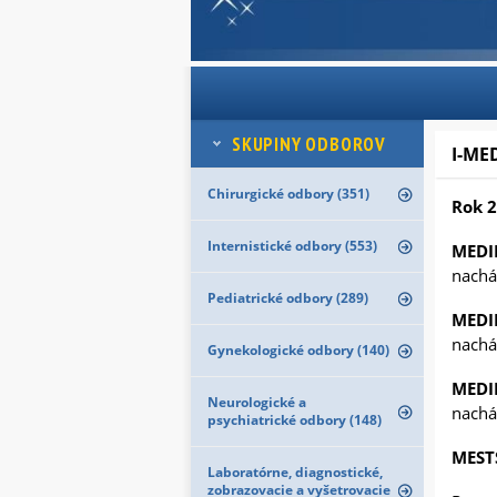
SKUPINY ODBOROV
I-ME
Chirurgické odbory (351)
Rok 
Internistické odbory (553)
MEDI
nachá
Pediatrické odbory (289)
MEDI
nachá
Gynekologické odbory (140)
MEDI
Neurologické a
nachád
psychiatrické odbory (148)
MEST
Laboratórne, diagnostické,
zobrazovacie a vyšetrovacie