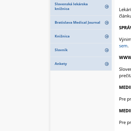
Slovenská lekárska
knižnica
Lekár
článk
Bratislava Medical Journal
SPRÁV
Knižnica
Výnim
sem
.
Slovník
WWW.
Ankety
Slove
preči
MEDI
Pre p
MEDI
Pre p