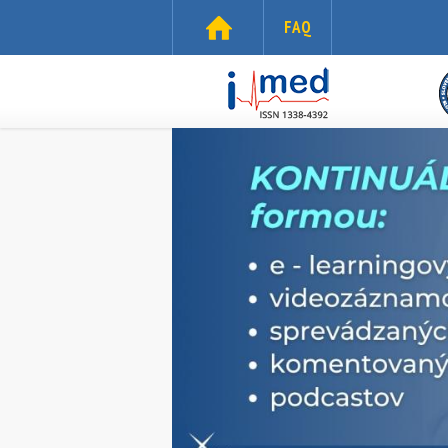
Skočiť na hlavný obsah
FAQ
i-
med.sk