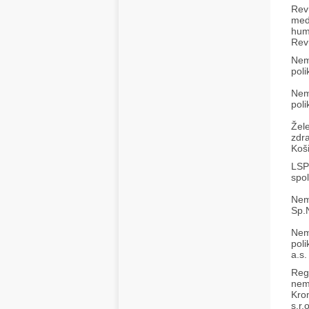
Rev
med
hum
Rev
Nem
poli
Nem
poli
Žel
zdr
Koši
LSP
spol
Nemo
Sp.
Nem
poli
a.s.
Reg
nem
Kro
s.r.o