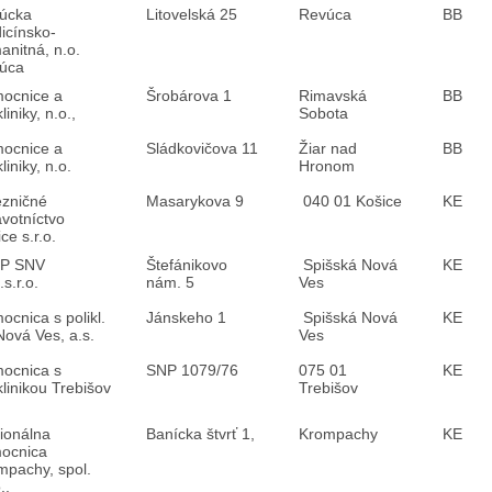
úcka
Litovelská 25
Revúca
BB
icínsko-
anitná, n.o.
úca
ocnice a
Šrobárova 1
Rimavská
BB
kliniky, n.o.,
Sobota
ocnice a
Sládkovičova 11
Žiar nad
BB
kliniky, n.o.
Hronom
ezničné
Masarykova 9
040 01 Košice
KE
avotníctvo
ce s.r.o.
P SNV
Štefánikovo
Spišská Nová
KE
.s.r.o.
nám. 5
Ves
cnica s polikl.
Jánskeho 1
Spišská Nová
KE
Nová Ves, a.s.
Ves
ocnica s
SNP 1079/76
075 01
KE
klinikou Trebišov
Trebišov
ionálna
Banícka štvrť 1,
Krompachy
KE
ocnica
mpachy, spol.
.,