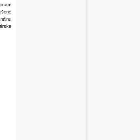
orami
rušene
onálnu
kárske