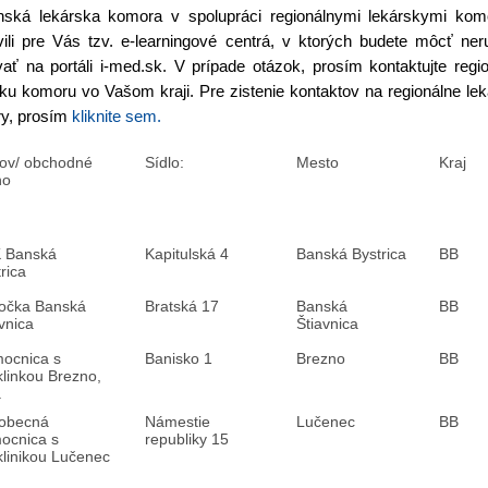
nská lekárska komora v spolupráci regionálnymi lekárskymi kom
avili pre Vás tzv. e-learningové centrá, v ktorých budete môcť ne
ať na portáli i-med.sk. V prípade otázok, prosím kontaktujte regi
ku komoru vo Vašom kraji. Pre zistenie kontaktov na regionálne le
y, prosím
kliknite sem.
ov/ obchodné
Sídlo:
Mesto
Kraj
no
 Banská
Kapitulská 4
Banská Bystrica
BB
rica
očka Banská
Bratská 17
Banská
BB
vnica
Štiavnica
ocnica s
Banisko 1
Brezno
BB
klinkou Brezno,
.
obecná
Námestie
Lučenec
BB
ocnica s
republiky 15
klinikou Lučenec