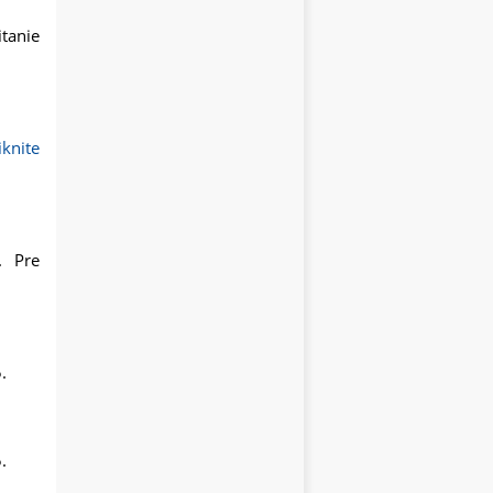
itanie
iknite
. Pre
.
.