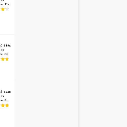
né
11x
né
339x
:
1x
né
8x
né
652x
:
0x
né
8x