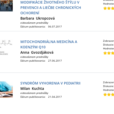
MODIFIKÁCIE ŽIVOTNÉHO ŠTÝLU V
Hodnote
PREVENCII A LIEČBE CHRONICKÝCH
OCHORENÍ
Barbara
Ukropcová
videozáznam prednášky
Dátum publikovania:
06.07.2017
Zobraze
MITOCHONDRIÁLNA MEDICÍNA A
Diskusie
KOENZÝM Q10
Hodnote
Anna
Gvozdjáková
videozáznam prednášky
Dátum publikovania:
27.06.2017
Zobraze
SYNDRÓM VYHORENIA V PEDIATRII
Diskusie
Milan
Kuchta
Hodnote
videozáznam prednášky
Dátum publikovania:
21.04.2017