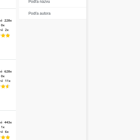
Podľa názvu
Podľa autora
né
228x
:
0x
né
2x
né
628x
:
0x
né
11x
né
443x
:
1x
né
6x