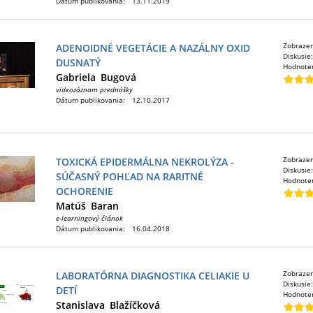
Dátum publikovania:
13.11.2019
Zobraze
ADENOIDNÉ VEGETÁCIE A NAZÁLNY OXID
Diskusie
DUSNATÝ
Hodnote
Gabriela
Bugová
videozáznam prednášky
Dátum publikovania:
12.10.2017
Zobraze
TOXICKÁ EPIDERMÁLNA NEKROLÝZA -
Diskusie
SÚČASNÝ POHĽAD NA RARITNÉ
Hodnote
OCHORENIE
Matúš
Baran
e-learningový článok
Dátum publikovania:
16.04.2018
Zobraze
LABORATÓRNA DIAGNOSTIKA CELIAKIE U
Diskusie
DETÍ
Hodnote
Stanislava
Blažíčková