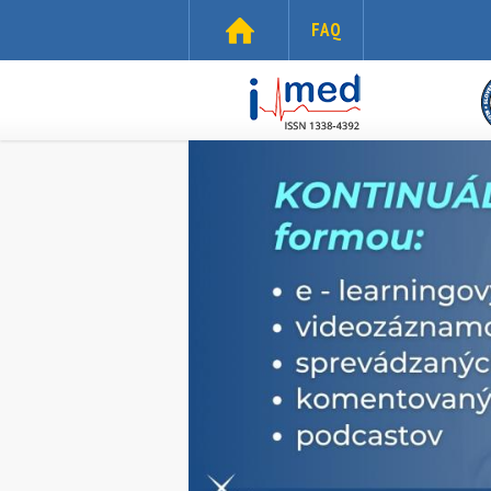
Skočiť na hlavný obsah
FAQ
i-
med.sk