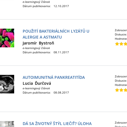
e-learningový článok
Dátum publikovania:
12.10.2017
Zobraze
POUŽITÍ BAKTERIÁLNÍCH LYZÁTŮ U
Diskusie
ALERGIE A ASTMATU
Hodnote
Jaromír
Bystroň
e-learningový článok
Dátum publikovania:
08.11.2017
Zobraze
AUTOIMUNITNÁ PANKREATITÍDA
Diskusie
Lucia
Ďurčová
Hodnote
e-learningový článok
Dátum publikovania:
08.08.2017
Zobraze
DÁ SA ŽIVOTNÝ ŠTÝL LIEČIŤ? ÚLOHA
Diskusie