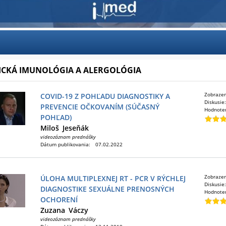
ICKÁ IMUNOLÓGIA A ALERGOLÓGIA
Zobraze
COVID-19 Z POHĽADU DIAGNOSTIKY A
Diskusie
PREVENCIE OČKOVANÍM (SÚČASNÝ
Hodnote
POHĽAD)
Miloš
Jeseňák
videozáznam prednášky
Dátum publikovania:
07.02.2022
Zobraze
ÚLOHA MULTIPLEXNEJ RT - PCR V RÝCHLEJ
Diskusie
DIAGNOSTIKE SEXUÁLNE PRENOSNÝCH
Hodnote
OCHORENÍ
Zuzana
Váczy
videozáznam prednášky