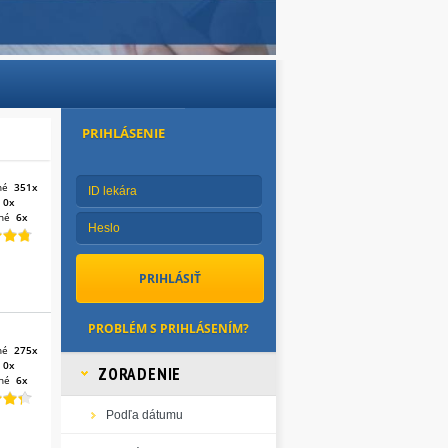
PRIHLÁSENIE
né
351x
:
0x
né
6x
PROBLÉM S PRIHLÁSENÍM?
né
275x
:
0x
ZORADENIE
né
6x
Podľa dátumu