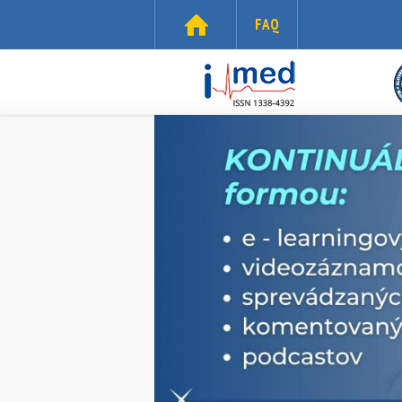
Skočiť na hlavný obsah
FAQ
i-
med.sk