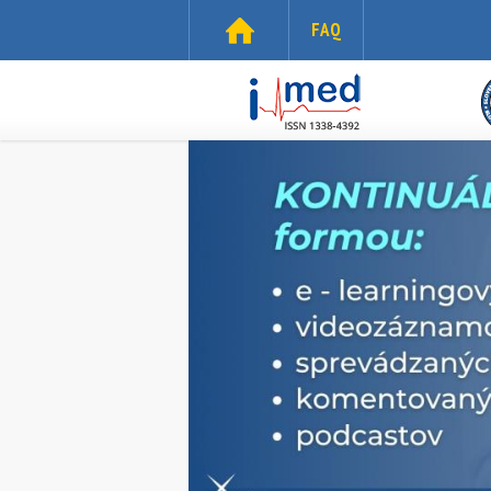
Skočiť na hlavný obsah
FAQ
i-
med.sk