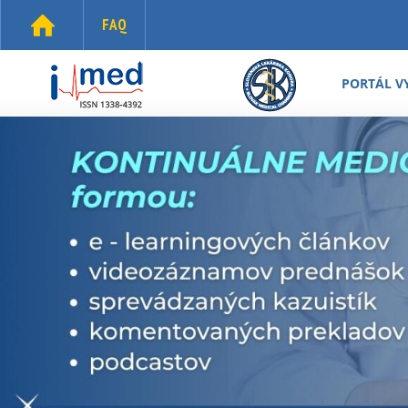
Skočiť na hlavný obsah
FAQ
i-
med.sk
PORTÁL V